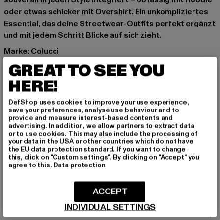
souverän in jeden Style integriert – ob lässig mit Hoodie
oder etwas schicker mit Overshirt. Ein unkompliziertes
Essential, das deine Streetwear-Outfits perfekt ergänzt
und mit jedem Schritt Blicke auf sich zieht.
Marke: Colucci
Kat.: Straight Fit Jeans
GREAT TO SEE YOU
Farbe: blau
HERE!
Hersteller Farbe: mid blue
Materialzusammensetzung: 100% Baumwolle
DefShop uses cookies to improve your use experience,
Art.Nr: C325-025-01868
save your preferences, analyse use behaviour and to
provide and measure interest-based contents and
advertising. In addition, we allow partners to extract data
Hersteller: Mark Seven Fashion GmbH & Co. KG |
or to use cookies. This may also include the processing of
your data in the USA or other countries which do not have
info@carlocolucci.com
the EU data protection standard. If you want to change
Kyllmannweg 7 | 42699 Solingen | DE
this, click on "Custom settings". By clicking on "Accept" you
agree to this.
Data protection
GRÖSSE & PASSFORM
ACCEPT
INDIVIDUAL SETTINGS
PFLEGEHINWEISE