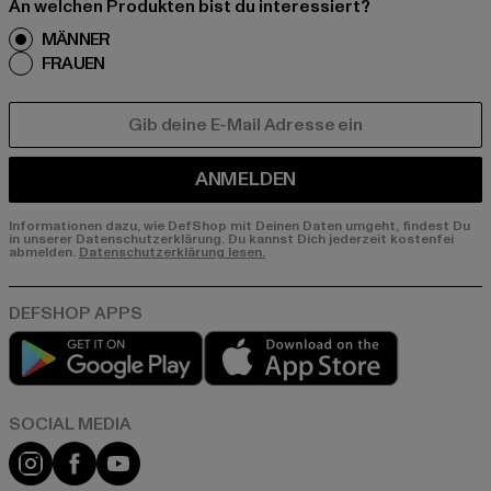
An welchen Produkten bist du interessiert?
MÄNNER
FRAUEN
E-MAIL
ANMELDEN
Informationen dazu, wie DefShop mit Deinen Daten umgeht, findest Du
in unserer Datenschutzerklärung. Du kannst Dich jederzeit kostenfei
abmelden.
Datenschutzerklärung lesen.
Play market
App store
Instagram
Facebook
YouTube