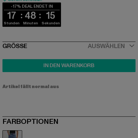
-17% DEAL ENDET IN
17
48
15
Stunden
Minuten
Sekunden
SIZE
GRÖSSE
AUSWÄHLEN
IN DEN WARENKORB
Artikel fällt normal aus
FARBOPTIONEN