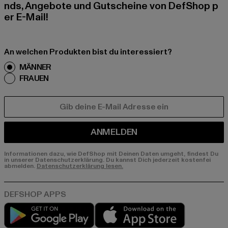
nds, Angebote und Gutscheine von DefShop p
er E-Mail!
An welchen Produkten bist du interessiert?
MÄNNER
FRAUEN
E-MAIL
ANMELDEN
Informationen dazu, wie DefShop mit Deinen Daten umgeht, findest Du
in unserer Datenschutzerklärung. Du kannst Dich jederzeit kostenfei
abmelden.
Datenschutzerklärung lesen.
Play market
App store