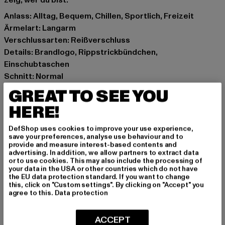
zeig, wer du bist.
Anlass: Alltag, Bequem, Chillen, Sportlich, Freizeit
Ärmelart: Langarm
Verschlussarten: Reißverschluss
Details: Brandlogo, Rippstrickbündchen,
Einschubtaschen
Schnitt: Normal
Marke: Colucci
GREAT TO SEE YOU
Kat.: Outerwear
HERE!
Farbe: beige
Hersteller Farbe: beige
DefShop uses cookies to improve your use experience,
Materialzusammensetzung: 55% Polyester, 45%
save your preferences, analyse use behaviour and to
provide and measure interest-based contents and
Baumwolle
advertising. In addition, we allow partners to extract data
Art.Nr: C325-012-00003
or to use cookies. This may also include the processing of
your data in the USA or other countries which do not have
the EU data protection standard. If you want to change
Hersteller: Mark Seven Fashion GmbH & Co. KG |
this, click on "Custom settings". By clicking on "Accept" you
agree to this.
Data protection
info@carlocolucci.com
Kyllmannweg 7 | 42699 Solingen | DE
ACCEPT