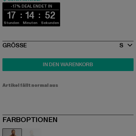
-17% DEAL ENDET IN
17
14
52
Stunden
Minuten
Sekunden
SIZE
GRÖSSE
S
IN DEN WARENKORB
Artikel fällt normal aus
FARBOPTIONEN