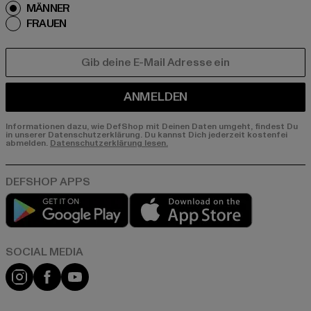
MÄNNER
FRAUEN
E-MAIL
ANMELDEN
Informationen dazu, wie DefShop mit Deinen Daten umgeht, findest Du
in unserer Datenschutzerklärung. Du kannst Dich jederzeit kostenfei
abmelden.
Datenschutzerklärung lesen.
Play market
App store
Instagram
Facebook
YouTube