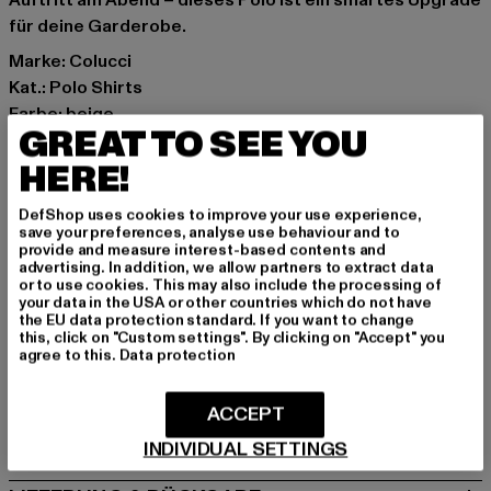
Auftritt am Abend – dieses Polo ist ein smartes Upgrade
für deine Garderobe.
Marke: Colucci
Kat.: Polo Shirts
Farbe: beige
GREAT TO SEE YOU
Hersteller Farbe: beige
Materialzusammensetzung: 75% Baumwolle, 25%
HERE!
Polyester
DefShop uses cookies to improve your use experience,
Art.Nr: C325-016-00003
save your preferences, analyse use behaviour and to
provide and measure interest-based contents and
advertising. In addition, we allow partners to extract data
Hersteller: Mark Seven Fashion GmbH & Co. KG |
or to use cookies. This may also include the processing of
info@carlocolucci.com
your data in the USA or other countries which do not have
the EU data protection standard. If you want to change
Kyllmannweg 7 | 42699 Solingen | DE
this, click on "Custom settings". By clicking on "Accept" you
agree to this.
Data protection
GRÖSSE & PASSFORM
ACCEPT
PFLEGEHINWEISE
INDIVIDUAL SETTINGS