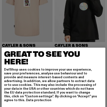
CAYLER & SONS
CAYLER & SONS
WL Compton Card
CSBL Mission Control
GREAT TO SEE YOU
Derzeitiger Preis: 18,89 EUR
Aktionspreis: 29,98 EUR
Derzeitiger Preis: 20,39 EUR
Aktionspreis:
18,89 EUR
29,98 EUR
20,39 EUR
39,99 EUR
HERE!
DefShop uses cookies to improve your use experience,
save your preferences, analyse use behaviour and to
provide and measure interest-based contents and
advertising. In addition, we allow partners to extract data
MELDE DICH AN, UM
or to use cookies. This may also include the processing of
your data in the USA or other countries which do not have
the EU data protection standard. If you want to change
INSPIRIERT ZU BLEI
this, click on "Custom settings". By clicking on "Accept" you
agree to this.
Data protection
BEN!