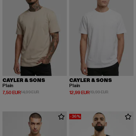
CAYLER & SONS
CAYLER & SONS
Plain
Plain
Derzeitiger Preis: 7,50 EUR
Aktionspreis: 14,99 EUR
Derzeitiger Preis: 12,99 EUR
Aktionspreis: 
7,50 EUR
14,99 EUR
12,99 EUR
19,99 EUR
-36%