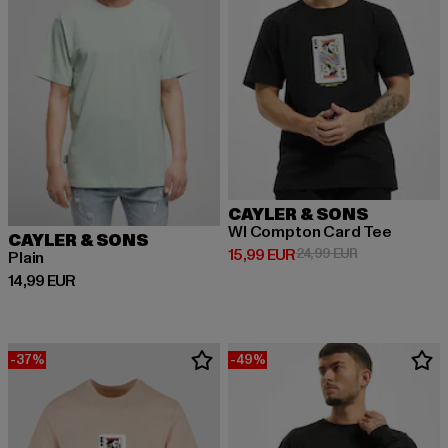
CAYLER & SONS
Wl Compton Card Tee
CAYLER & SONS
Derzeitiger Preis: 15,99 EUR
Aktionspreis: 
15,99 EUR
24,99 EUR
Plain
Derzeitiger Preis: 14,99 EUR
14,99 EUR
-37%
-49%