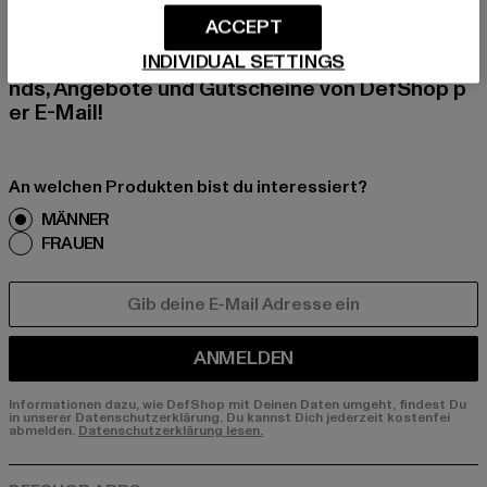
ACCEPT
Melde dich hier für unseren Newsletter an und
INDIVIDUAL SETTINGS
erhalte künftig Informationen über aktuelle Tre
nds, Angebote und Gutscheine von DefShop p
er E-Mail!
An welchen Produkten bist du interessiert?
MÄNNER
FRAUEN
E-MAIL
ANMELDEN
Informationen dazu, wie DefShop mit Deinen Daten umgeht, findest Du
in unserer Datenschutzerklärung. Du kannst Dich jederzeit kostenfei
abmelden.
Datenschutzerklärung lesen.