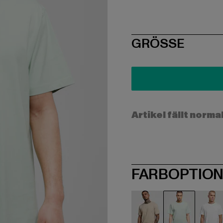
SIZE
GRÖSSE
Artikel fällt norma
FARBOPTIO