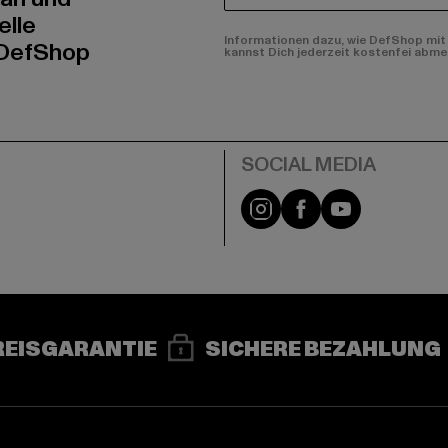
elle
Informationen dazu, wie DefShop mit 
 DefShop
kannst Dich jederzeit kostenfei abme
e
Instagram
Facebook
YouTube
REISGARANTIE
SICHERE BEZAHLUNG