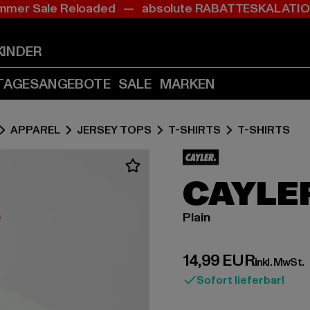
mer Sale Reloaded — absolute RABATTESKALAT
Zum
Zum
Inhalt
Fußzeile
springen
springen
KINDER
(Enter
(Enter
drücken)
drücken)
TAGESANGEBOTE
SALE
MARKEN
APPAREL
JERSEY TOPS
T-SHIRTS
T-SHIRTS
CAYLE
Plain
Derzeitiger Preis:
14,99 EUR
inkl. MwSt.
Sofort lieferbar!