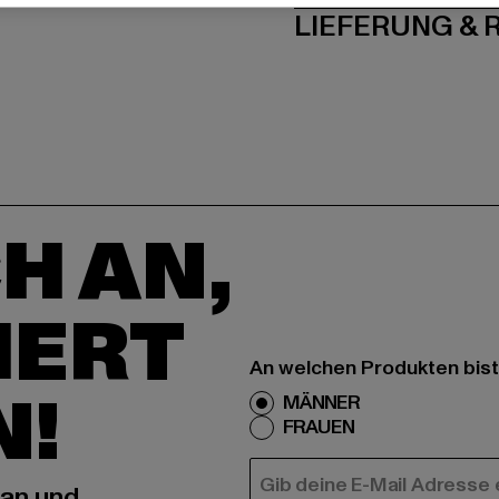
LIEFERUNG &
H AN,
IERT
An welchen Produkten bist
N!
MÄNNER
FRAUEN
E-MAIL
 an und