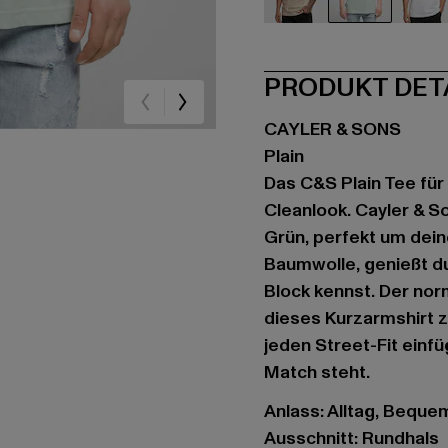
beige
grün
we
PRODUKT DET
CAYLER & SONS
Plain
Das C&S Plain Tee für
Cleanlook. Cayler & So
Grün, perfekt um dein
Baumwolle, genießt d
Block kennst. Der nor
dieses Kurzarmshirt zu
jeden Street-Fit einf
Match steht.
Anlass: Alltag, Bequem,
Ausschnitt: Rundhals