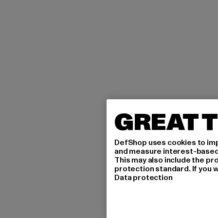
GREAT T
DefShop uses cookies to imp
and measure interest-based c
This may also include the pr
protection standard. If you w
Data protection