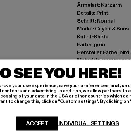
Ärmelart: Kurzarm
Details: Print
Schnitt: Normal
Marke: Cayler & Sons
Kat.: T-Shirts
Farbe: grün
Hersteller Farbe: bird
Materialzusammense
O SEE YOU HERE!
Art.Nr: CS003-02525
Hersteller: TB Intern
rove your use experience, save your preferences, analyse u
ontents and advertising. In addition, we allow partners to e
Dr.-Robert-Murjahn-S
ocessing of your data in the USA or other countries which do 
ant to change this, click on "Custom settings". By clicking on 
GRÖSSE 
ACCEPT
INDIVIDUAL SETTINGS
PFLEGEHINWE