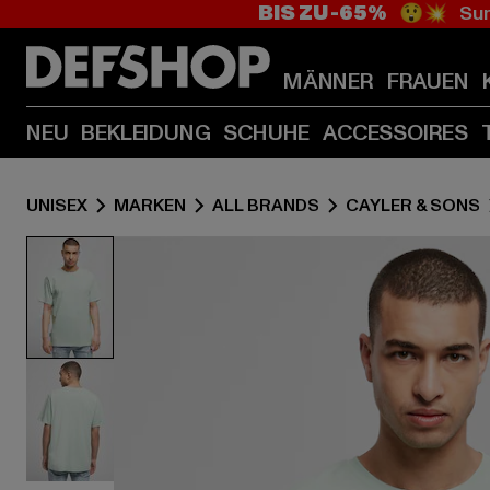
BIS ZU -65%
😲💥 Sum
MÄNNER
FRAUEN
NEU
BEKLEIDUNG
SCHUHE
ACCESSOIRES
UNISEX
MARKEN
ALL BRANDS
CAYLER & SONS