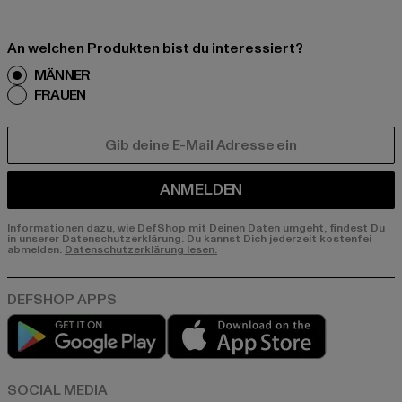
An welchen Produkten bist du interessiert?
MÄNNER
FRAUEN
E-MAIL
ANMELDEN
Informationen dazu, wie DefShop mit Deinen Daten umgeht, findest Du
in unserer Datenschutzerklärung. Du kannst Dich jederzeit kostenfei
abmelden.
Datenschutzerklärung lesen.
Play market
App store