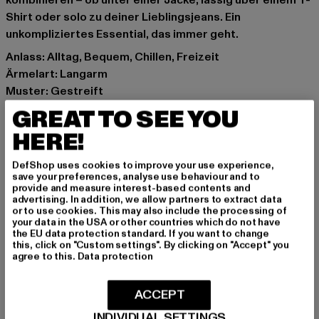
kombinieren – ob unter einer Jacke, lässig über einem T-
Shirt oder solo zu deiner Lieblingsjeans. Ein
unkompliziertes Essential, das immer geht.
Anlass: Alltag, Bequem, Chillen, Freizeit
Ärmelart: Langarm
Muster: Gestreift
Schnitt: Normal
GREAT TO SEE YOU
Marke: Brandit
HERE!
Kat.: Longsleeves
Farbe: weiß, blau
DefShop uses cookies to improve your use experience,
Hersteller Farbe: navy/white
save your preferences, analyse use behaviour and to
provide and measure interest-based contents and
Materialzusammensetzung: 100% Polyacryl
advertising. In addition, we allow partners to extract data
Art.Nr: BD4209-01200
or to use cookies. This may also include the processing of
your data in the USA or other countries which do not have
the EU data protection standard. If you want to change
Hersteller: Brandit Textil GmbH |
info@brandit-wear.com
this, click on "Custom settings". By clicking on "Accept" you
agree to this.
Data protection
Spichernstraße 6a | 50672 Köln | DE
ACCEPT
GRÖSSE & PASSFORM
INDIVIDUAL SETTINGS