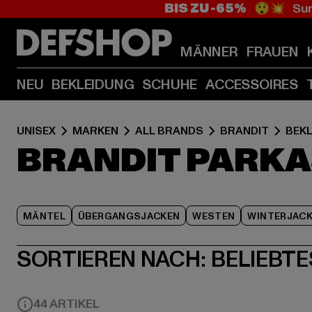
BIS ZU -65%
😲💥 Sum
MÄNNER
FRAUEN
NEU
BEKLEIDUNG
SCHUHE
ACCESSOIRES
UNISEX
MARKEN
ALL BRANDS
BRANDIT
BEK
BRANDIT PARK
MÄNTEL
ÜBERGANGSJACKEN
WESTEN
WINTERJAC
SORTIEREN NACH:
BELIEBTE
44 ARTIKEL