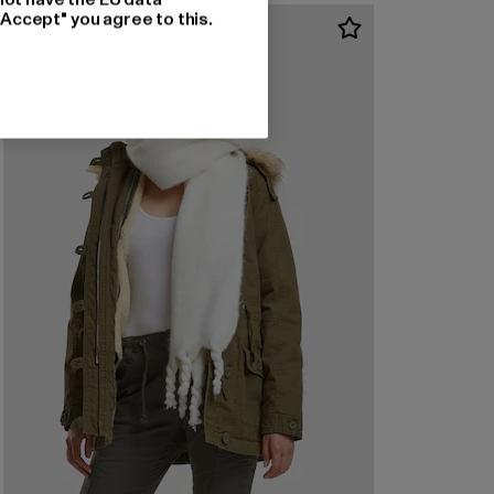
"Accept" you agree to this.
-45%