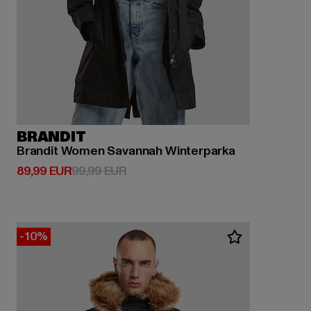
BRANDIT
Brandit Women Savannah Winterparka
Derzeitiger Preis: 89,99 EUR
Aktionspreis: 99,99 EUR
89,99 EUR
99,99 EUR
-10%