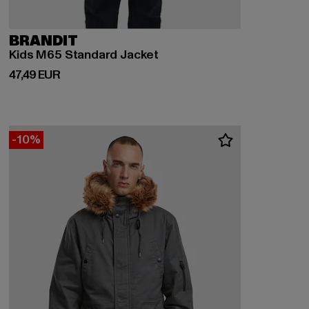
BRANDIT
Kids M65 Standard Jacket
Derzeitiger Preis: 47,49 EUR
47,49 EUR
-10%