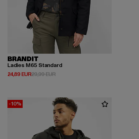
BRANDIT
Ladies M65 Standard
Derzeitiger Preis: 24,89 EUR
Aktionspreis: 29,99 EUR
24,89 EUR
29,99 EUR
-10%