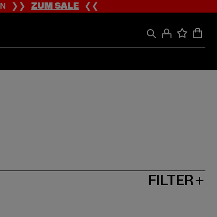
ION ❯❯
ZUM SALE
❮❮
FILTER