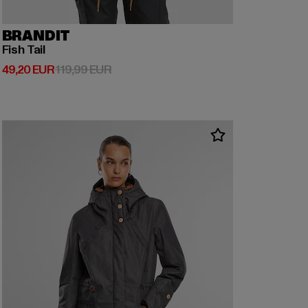
BRANDIT
Fish Tail
Derzeitiger Preis: 49,20 EUR
Aktionspreis: 119,99 EUR
49,20 EUR
119,99 EUR