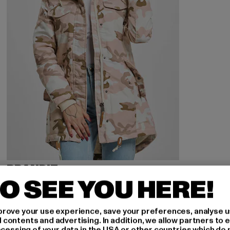
BRANDIT
Marsh Lake
O SEE YOU HERE!
Derzeitiger Preis: 99,99 EUR
99,99 EUR
rove your use experience, save your preferences, analyse u
ontents and advertising. In addition, we allow partners to e
ocessing of your data in the USA or other countries which do 