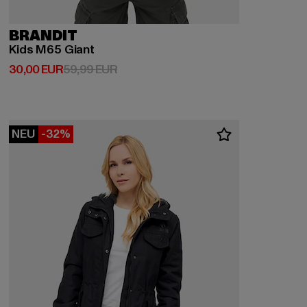
BRANDIT
Kids M65 Giant
Derzeitiger Preis: 30,00 EUR
Aktionspreis: 59,99 EUR
30,00 EUR
59,99 EUR
NEU
-32%