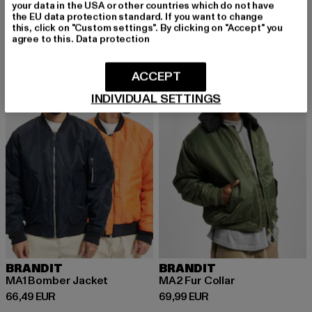
MA1
MA1
your data in the USA or other countries which do not have
the EU data protection standard. If you want to change
Derzeitiger Preis: 69,99 EUR
Derzeitiger Preis: 53,19 EUR
Aktionspreis: 
69,99 EUR
53,19 EUR
69,99 EUR
this, click on "Custom settings". By clicking on "Accept" you
agree to this.
Data protection
NEU
ACCEPT
INDIVIDUAL SETTINGS
BRANDIT
BRANDIT
MA1 Bomber Jacket
MA2 Fur Collar
Derzeitiger Preis: 66,49 EUR
Derzeitiger Preis: 69,99 EUR
66,49 EUR
69,99 EUR