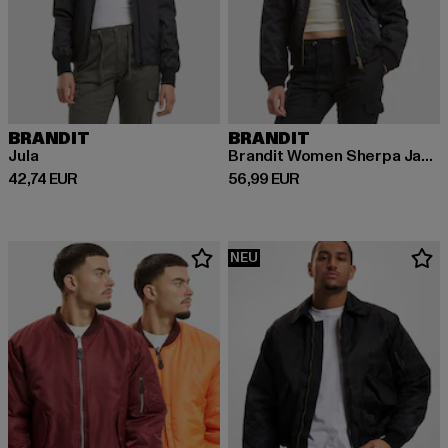
BRANDIT
BRANDIT
Jula
Brandit Women Sherpa Jacket
Derzeitiger Preis: 42,74 EUR
Derzeitiger Preis: 56,99 EUR
42,74 EUR
56,99 EUR
NEU