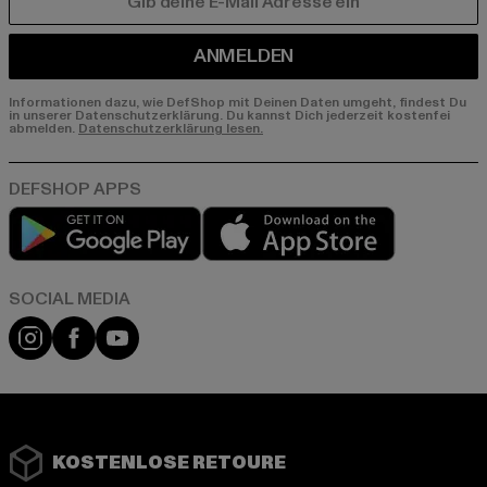
E-MAIL
ANMELDEN
Informationen dazu, wie DefShop mit Deinen Daten umgeht, findest Du
in unserer Datenschutzerklärung. Du kannst Dich jederzeit kostenfei
abmelden.
Datenschutzerklärung lesen.
Play market
App store
Instagram
Facebook
YouTube
KOSTENLOSE RETOURE