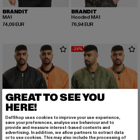
BRANDIT
BRANDIT
MA1
Hooded MA1
Derzeitiger Preis: 74,09 EUR
Derzeitiger Preis: 76,94 EUR
74,09 EUR
76,94 EUR
-24%
GREAT TO SEE YOU
HERE!
DefShop uses cookies to improve your use experience,
save your preferences, analyse use behaviour and to
provide and measure interest-based contents and
advertising. In addition, we allow partners to extract data
BRANDIT
BRANDIT
or to use cookies. This may also include the processing of