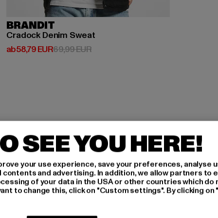
BRANDIT
Cradock Denim Sweat
Derzeitiger Preis: ab 58,79 EUR
Aktionspreis: 69,99 EUR
ab
58,79 EUR
69,99 EUR
O SEE YOU HERE!
H AN,
rove your use experience, save your preferences, analyse u
ontents and advertising. In addition, we allow partners to e
IERT
ocessing of your data in the USA or other countries which do 
ant to change this, click on "Custom settings". By clicking on 
An welchen Produkten bist