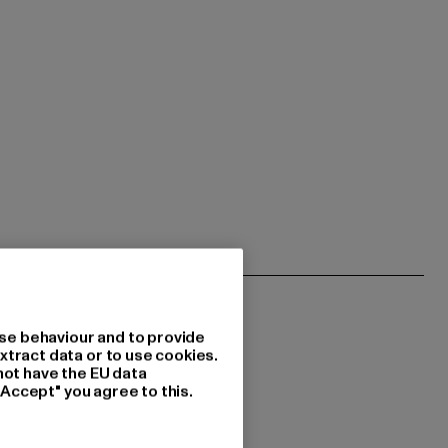
se behaviour and to provide
xtract data or to use cookies.
not have the EU data
"Accept" you agree to this.
 du interessiert?