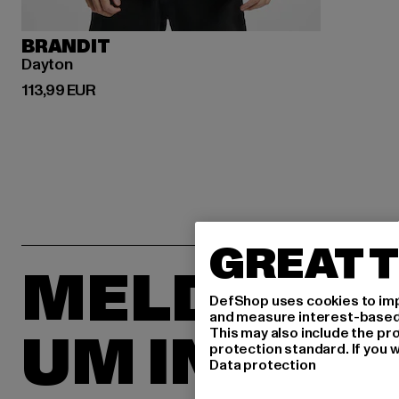
BRANDIT
Dayton
Derzeitiger Preis: 113,99 EUR
113,99 EUR
GREAT T
MELDE DIC
DefShop uses cookies to imp
and measure interest-based c
UM INSPIR
This may also include the pr
protection standard. If you w
Data protection