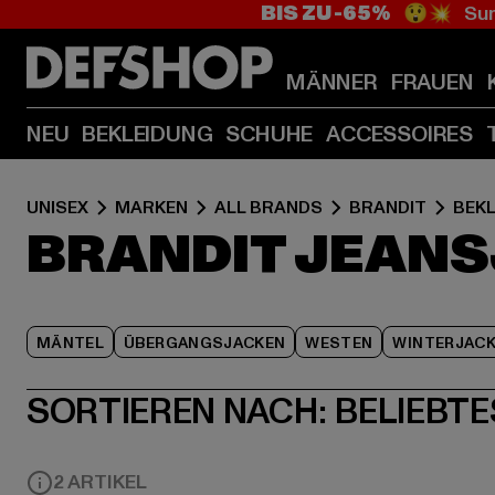
BIS ZU -65%
😲💥 Sum
MÄNNER
FRAUEN
NEU
BEKLEIDUNG
SCHUHE
ACCESSOIRES
UNISEX
MARKEN
ALL BRANDS
BRANDIT
BEK
BRANDIT JEAN
MÄNTEL
ÜBERGANGSJACKEN
WESTEN
WINTERJAC
SORTIEREN NACH:
BELIEBTE
2 ARTIKEL