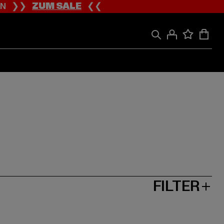
ION ❯❯
ZUM SALE
❮❮
FILTER