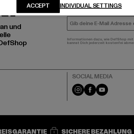
N!
MÄNNER
ACCEPT
INDIVIDUAL SETTINGS
FRAUEN
E-MAIL
 an und
elle
Informationen dazu, wie DefShop mit 
 DefShop
kannst Dich jederzeit kostenfei abme
e
Instagram
Facebook
YouTube
REISGARANTIE
SICHERE BEZAHLUNG