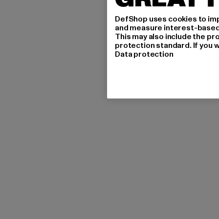
DefShop uses cookies to imp
and measure interest-based c
This may also include the pr
protection standard. If you w
Data protection