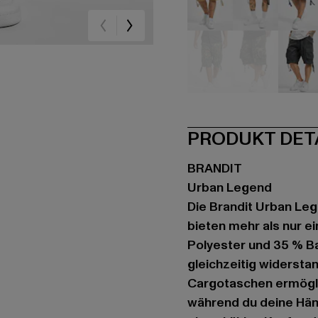
beige
schwarz
bla
camouflage
camouflag
gr
PRODUKT DET
BRANDIT
Urban Legend
Die Brandit Urban Le
bieten mehr als nur e
Polyester und 35 % B
gleichzeitig widerstan
Cargotaschen ermögli
während du deine Händ