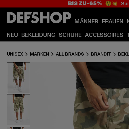
BIS ZU -65%
😲💥 Sum
MÄNNER
FRAUEN
NEU
BEKLEIDUNG
SCHUHE
ACCESSOIRES
UNISEX
MARKEN
ALL BRANDS
BRANDIT
BEK