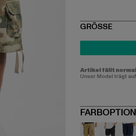
SIZE
GRÖSSE
Artikel fällt norma
Unser Model trägt auf
FARBOPTIO