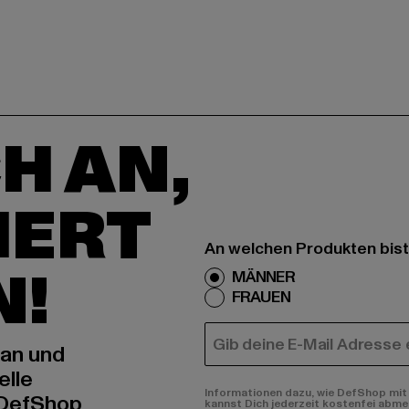
H AN,
IERT
An welchen Produkten bist
N!
MÄNNER
FRAUEN
E-MAIL
 an und
elle
Informationen dazu, wie DefShop mit 
 DefShop
kannst Dich jederzeit kostenfei abme