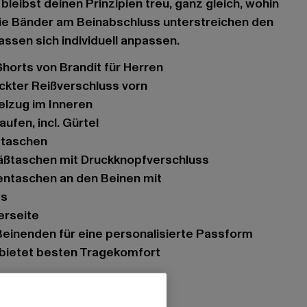
bleibst deinen Prinzipien treu, ganz gleich, wohin
Die Bänder am Beinabschluss unterstreichen den
assen sich individuell anpassen.
Shorts von Brandit für Herren
eckter Reißverschluss vorn
delzug im Inneren
aufen, incl. Gürtel
ubtaschen
äßtaschen mit Druckknopfverschluss
ss
derseite
 Beinenden für eine personalisierte Passform
l bietet besten Tragekomfort
, Freizeit
deckter Reißverschluss