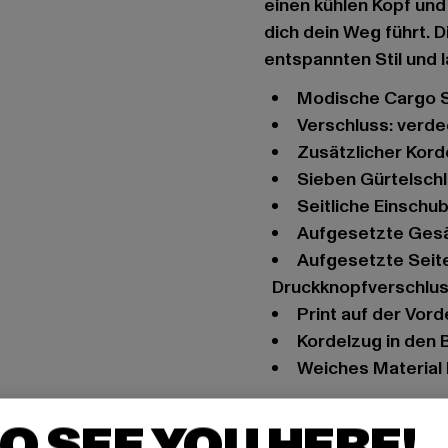
einen kühlen Kopf und 
dich dein Weg führt. 
entspannten Stil und l
modische Cargo 
Verschluss: verd
zusätzlicher Kor
sieben Gürtelschl
seitliche Einsch
aufgesetzte Ges
aufgesetzte Seitentaschen an den Beinen mit
Druckknopfverschlu
Print auf der Vor
Kordelzug in den
weiches Materia
Anlass: Alltag, Bequem
O SEE YOU HERE!
Verschlussarten: ver