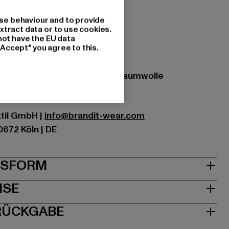
se behaviour and to provide
xtract data or to use cookies.
not have the EU data
"Accept" you agree to this.
t woodland
zung: 65% Polyester, 35% Baumwolle
xtil GmbH |
info@brandit-wear.com
0672 Köln | DE
& PASSFORM
ISE
 RÜCKGABE