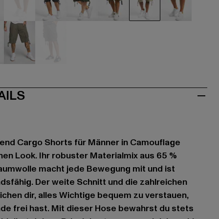
u
braun
camouflage
camouflage
camouflage
camouflage
camouflag
e
au
grau
grau
AILS
gend Cargo Shorts für Männer in Camouflage
inen Look. Ihr robuster Materialmix aus 65 %
aumwolle macht jede Bewegung mit und ist
dsfähig. Der weite Schnitt und die zahlreichen
chen dir, alles Wichtige bequem zu verstauen,
e frei hast. Mit dieser Hose bewahrst du stets