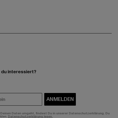
 du interessiert?
ANMELDEN
Deinen Daten umgeht, findest Du in unserer Datenschutzerklärung. Du
lden.
Datenschutzerklärung lesen.