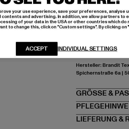
Schnitt: Normal
rove your use experience, save your preferences, analyse u
Marke: Brandit
ontents and advertising. In addition, we allow partners to e
Kat.: Shorts
ocessing of your data in the USA or other countries which do 
ant to change this, click on "Custom settings". By clicking on 
Farbe: camouflage
Hersteller Farbe: ligh
Materialzusammenset
ACCEPT
INDIVIDUAL SETTINGS
Art.Nr: BD2012-02633
Hersteller: Brandit Te
Spichernstraße 6a | 5
GRÖSSE 
PFLEGEHINWE
LIEFERUNG &