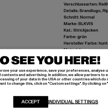
Verschlussarten: Rei
Details: Brandlogo, R
Schnitt: Normal
Marke: BLKVIS
Kat.: Strickjacken
Farbe: grün
Hersteller Farbe: hun
Materialzusammenset
O SEE YOU HERE!
Art.Nr: 42613004-035
Hersteller: Play Hard
rove your use experience, save your preferences, analyse u
ontents and advertising. In addition, we allow partners to e
Landwehrstrasse 70A 
ocessing of your data in the USA or other countries which do 
ant to change this, click on "Custom settings". By clicking on 
GRÖSSE 
ACCEPT
INDIVIDUAL SETTINGS
PFLEGEHINWE