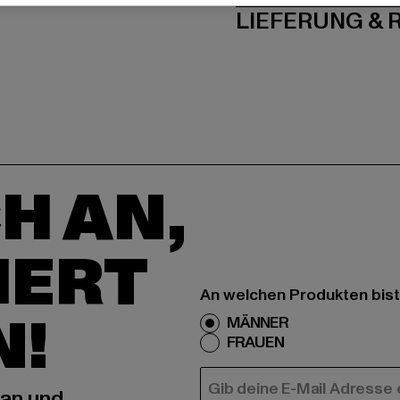
LIEFERUNG &
H AN,
IERT
An welchen Produkten bist
N!
MÄNNER
FRAUEN
E-MAIL
 an und