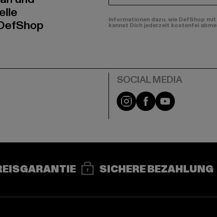
elle
Informationen dazu, wie DefShop mit 
 DefShop
kannst Dich jederzeit kostenfei abme
e
Instagram
Facebook
YouTube
REISGARANTIE
SICHERE BEZAHLUNG