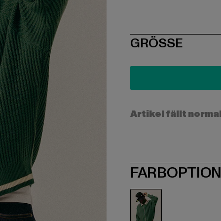
SIZE
GRÖSSE
Artikel fällt norma
FARBOPTIO