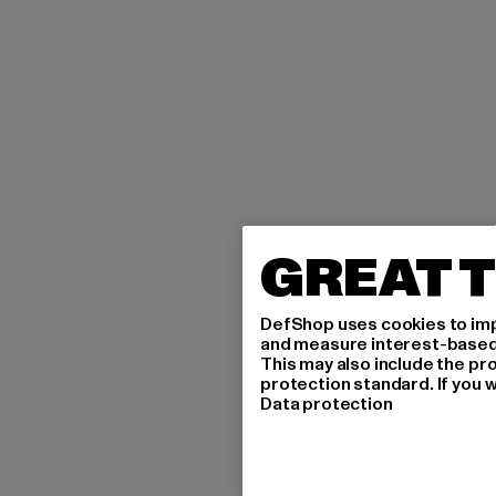
GREAT T
DefShop uses cookies to imp
and measure interest-based c
This may also include the pr
protection standard. If you w
Data protection