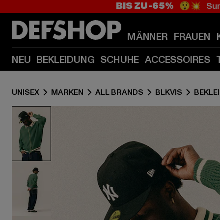
BIS ZU -65%
😲💥 Sum
MÄNNER
FRAUEN
NEU
BEKLEIDUNG
SCHUHE
ACCESSOIRES
UNISEX
MARKEN
ALL BRANDS
BLKVIS
BEKLE