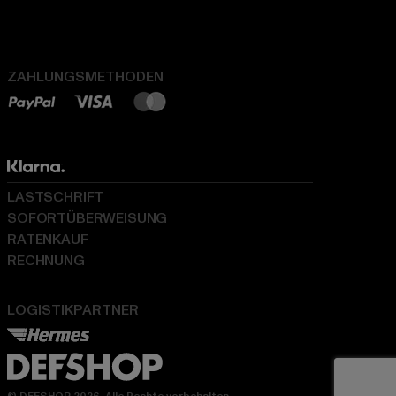
ZAHLUNGSMETHODEN
LASTSCHRIFT
SOFORTÜBERWEISUNG
RATENKAUF
RECHNUNG
LOGISTIKPARTNER