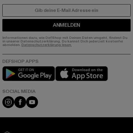
E-MAIL
ANMELDEN
Informationen dazu, wie DefShop mit Deinen Daten umgeht, findest Du
in unserer Datenschutzerklärung. Du kannst Dich jederzeit kostenfei
abmelden.
Datenschutzerklärung lesen.
Play market
App store
Instagram
Facebook
YouTube