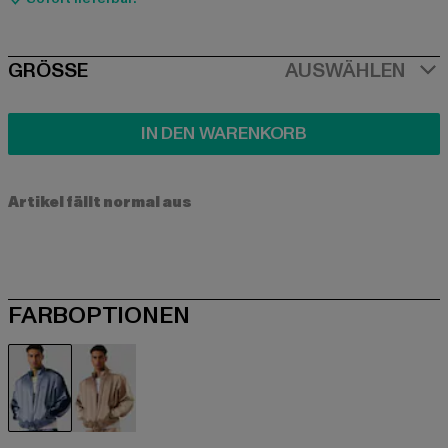
SIZE
GRÖSSE
AUSWÄHLEN
IN DEN WARENKORB
Artikel fällt normal aus
FARBOPTIONEN
blau
braun