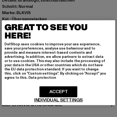
Details: Brandlogo, Einschubtaschen
Schnitt: Normal
Marke: BLKVIS
Kat.: Übergangsjacken
GREAT TO SEE YOU
Farbe: blau
Hersteller Farbe: stonewash
HERE!
Materialzusammensetzung: 100% Polyester
Art.Nr: 42624300-09302
DefShop uses cookies to improve your use experience,
save your preferences, analyse use behaviour and to
provide and measure interest-based contents and
Hersteller: Play Hard GmbH |
mail@blkvis.de
advertising. In addition, we allow partners to extract data
or to use cookies. This may also include the processing of
Landwehrstrasse 70A | 80336 München | DE
your data in the USA or other countries which do not have
the EU data protection standard. If you want to change
this, click on "Custom settings". By clicking on "Accept" you
agree to this.
Data protection
GRÖSSE & PASSFORM
ACCEPT
PFLEGEHINWEISE
INDIVIDUAL SETTINGS
LIEFERUNG & RÜCKGABE