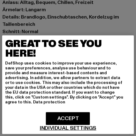
Anlass: Alltag, Bequem, Chillen, Freizeit
Ärmelart: Langarm
Details: Brandlogo, Einschubtaschen, Kordelzug im
Taillenbereich
Schnitt: Normal
Marke: BLKVIS
GREAT TO SEE YOU
Kat.: Jacken
HERE!
Farbe: grün
Hersteller Farbe: hunter green
DefShop uses cookies to improve your use experience,
Materialzusammensetzung: 100% Nylon
save your preferences, analyse use behaviour and to
provide and measure interest-based contents and
Art.Nr: 42611102-03530
advertising. In addition, we allow partners to extract data
or to use cookies. This may also include the processing of
your data in the USA or other countries which do not have
Hersteller: Play Hard GmbH |
mail@blkvis.de
the EU data protection standard. If you want to change
Landwehrstrasse 70A | 80336 München | DE
this, click on "Custom settings". By clicking on "Accept" you
agree to this.
Data protection
GRÖSSE & PASSFORM
ACCEPT
INDIVIDUAL SETTINGS
PFLEGEHINWEISE