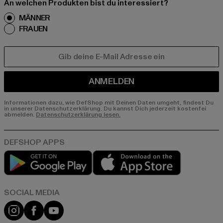
An welchen Produkten bist du interessiert?
MÄNNER
FRAUEN
E-MAIL
ANMELDEN
Informationen dazu, wie DefShop mit Deinen Daten umgeht, findest Du
in unserer Datenschutzerklärung. Du kannst Dich jederzeit kostenfei
abmelden.
Datenschutzerklärung lesen.
Play market
App store
Instagram
Facebook
YouTube