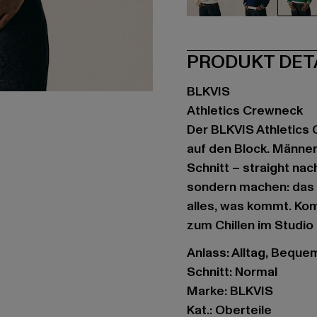
beige
blau
gr
PRODUKT DET
BLKVIS
Athletics Crewneck
Der BLKVIS Athletics 
auf den Block. Männe
Schnitt – straight na
sondern machen: das i
alles, was kommt. Kombi
zum Chillen im Studio 
Anlass: Alltag, Bequem,
Schnitt: Normal
Marke: BLKVIS
Kat.: Oberteile