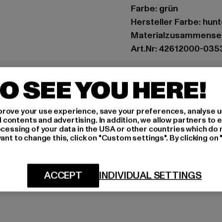
Farbe: grün
Hersteller Farbe: hun
Materialzusammense
Art.Nr: 42612000-035
Hersteller: Play Hard
O SEE YOU HERE!
Landwehrstrasse 70A 
rove your use experience, save your preferences, analyse u
GRÖSSE 
ontents and advertising. In addition, we allow partners to e
ocessing of your data in the USA or other countries which do 
ant to change this, click on "Custom settings". By clicking on 
PFLEGEHINWE
LIEFERUNG &
ACCEPT
INDIVIDUAL SETTINGS