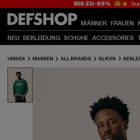
BIS ZU -65%
😲💥 Sum
MÄNNER
FRAUEN
NEU
BEKLEIDUNG
SCHUHE
ACCESSOIRES
UNISEX
MARKEN
ALL BRANDS
BLKVIS
BEKLE