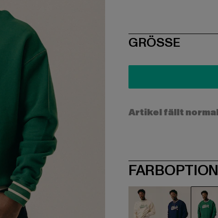
SIZE
GRÖSSE
Artikel fällt norma
FARBOPTIO