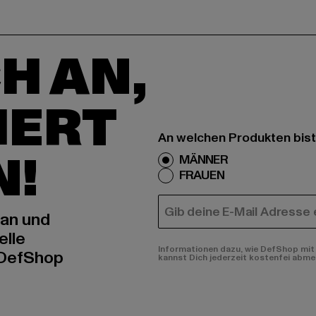
H AN,
IERT
An welchen Produkten bist
N!
MÄNNER
FRAUEN
E-MAIL
 an und
elle
Informationen dazu, wie DefShop mit 
 DefShop
kannst Dich jederzeit kostenfei abme