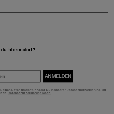
 du interessiert?
ANMELDEN
Deinen Daten umgeht, findest Du in unserer Datenschutzerklärung. Du
lden.
Datenschutzerklärung lesen.