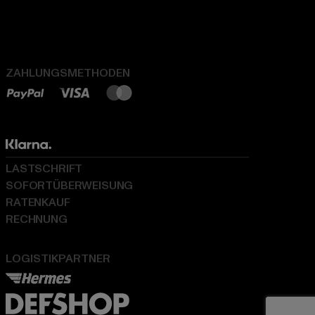
ZAHLUNGSMETHODEN
LASTSCHRIFT
SOFORTÜBERWEISUNG
RATENKAUF
RECHNUNG
LOGISTIKPARTNER