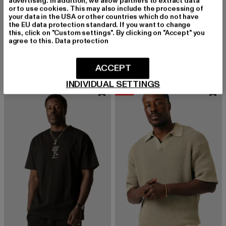
advertising. In addition, we allow partners to extract data
or to use cookies. This may also include the processing of
your data in the USA or other countries which do not have
the EU data protection standard. If you want to change
BLKVIS
BLKVIS
this, click on "Custom settings". By clicking on "Accept" you
Full Zip
Patchwork
agree to this.
Data protection
Derzeitiger Preis: 113,99 EUR
Derzeitiger Preis: 82,99 EUR
Aktionspreis:
113,99 EUR
82,99 EUR
99,99 EUR
ACCEPT
INDIVIDUAL SETTINGS
-10%