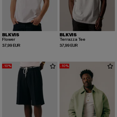
BLKVIS
BLKVIS
Flower
Terrazza Tee
Derzeitiger Preis: 37,99 EUR
Derzeitiger Preis: 37,99 EUR
37,99 EUR
37,99 EUR
-10%
-10%