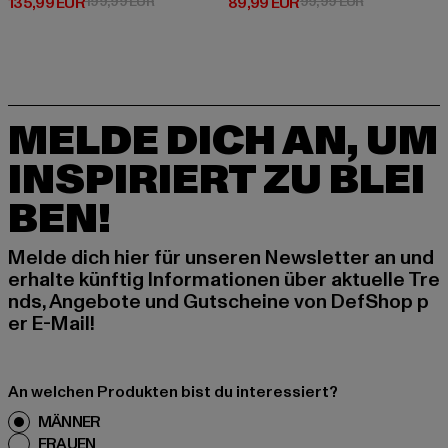
Derzeitiger Preis: 135,99 EUR
Aktionspreis: 199,99 EUR
Derzeitiger Preis: 89,99 EUR
Aktionspreis:
135,99 EUR
199,99 EUR
89,99 EUR
99,99 EUR
MELDE DICH AN, UM
INSPIRIERT ZU BLEI
BEN!
Melde dich hier für unseren Newsletter an und
erhalte künftig Informationen über aktuelle Tre
nds, Angebote und Gutscheine von DefShop p
er E-Mail!
An welchen Produkten bist du interessiert?
MÄNNER
FRAUEN