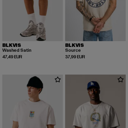
BLKVIS
BLKVIS
Washed Satin
Source
Derzeitiger Preis: 47,49 EUR
Derzeitiger Preis: 37,99 EUR
47,49 EUR
37,99 EUR