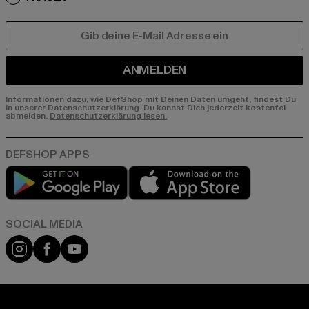
E-MAIL
ANMELDEN
Informationen dazu, wie DefShop mit Deinen Daten umgeht, findest Du
in unserer Datenschutzerklärung. Du kannst Dich jederzeit kostenfei
abmelden.
Datenschutzerklärung lesen.
Play market
App store
Instagram
Facebook
YouTube