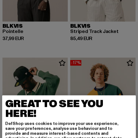
BLKVIS
BLKVIS
Pointelle
Striped Track Jacket
Derzeitiger Preis: 37,99 EUR
Derzeitiger Preis: 85,49 EUR
37,99 EUR
85,49 EUR
-17%
GREAT TO SEE YOU
HERE!
DefShop uses cookies to improve your use experience,
save your preferences, analyse use behaviour and to
provide and measure interest-based contents and