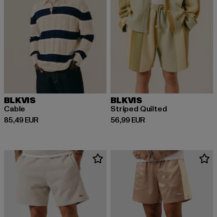
BLKVIS
BLKVIS
Cable
Striped Quilted
Derzeitiger Preis: 85,49 EUR
Derzeitiger Preis: 56,99 EUR
85,49 EUR
56,99 EUR