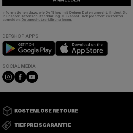
Informationen dazu, wie DefShop mit Deinen Daten umgeht, findest Du
in unserer Datenschutzerklärung. Du kannst Dich jederzeit kostenfei
abmelden.
Datenschutzerklärung lesen.
Play market
App store
Instagram
Facebook
YouTube
KOSTENLOSE RETOURE
TIEFPREISGARANTIE