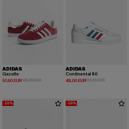
ADIDAS
ADIDAS
Gazelle
Continental 80
Derzeitiger Preis: 51,60 EUR
Aktionspreis: 128,99 EUR
Derzeitiger Preis: 48,00 EUR
Aktionspreis:
51,60 EUR
128,99 EUR
48,00 EUR
99,99 EUR
-59%
-58%