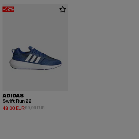
-52%
ADIDAS
Swift Run 22
Derzeitiger Preis: 48,00 EUR
Aktionspreis: 99,99 EUR
48,00 EUR
99,99 EUR