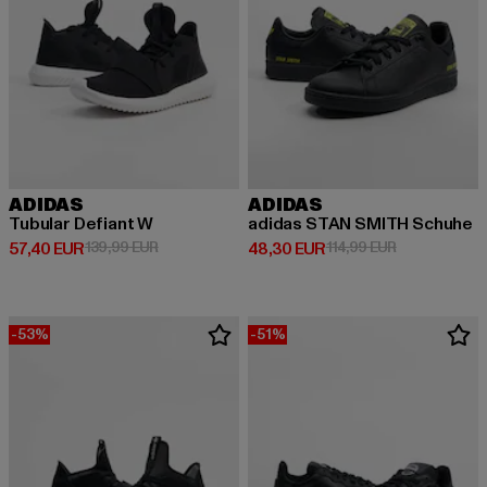
ADIDAS
ADIDAS
Tubular Defiant W
adidas STAN SMITH Schuhe
Derzeitiger Preis: 57,40 EUR
Aktionspreis: 139,99 EUR
Derzeitiger Preis: 48,30 EUR
Aktionspreis:
57,40 EUR
139,99 EUR
48,30 EUR
114,99 EUR
-53%
-51%