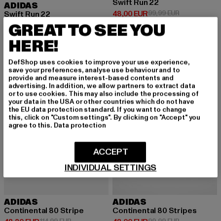
Swift Run 22
ADIDAS
Derzeitiger Preis: 48,00 EUR
Aktionspreis:
48,00 EUR
99,99 EUR
Swift Run 22
Derzeitiger Preis: 48,00 EUR
Aktionspreis: 99,99 EUR
GREAT TO SEE YOU
48,00 EUR
99,99 EUR
HERE!
DefShop uses cookies to improve your use experience,
-58%
-52%
save your preferences, analyse use behaviour and to
provide and measure interest-based contents and
advertising. In addition, we allow partners to extract data
or to use cookies. This may also include the processing of
your data in the USA or other countries which do not have
the EU data protection standard. If you want to change
this, click on "Custom settings". By clicking on "Accept" you
agree to this.
Data protection
ACCEPT
INDIVIDUAL SETTINGS
ADIDAS
ADIDAS
Continental 80 Stripe
Continental 80 Stripes
Aktionspreis: 114,99 EUR
Aktionspreis: