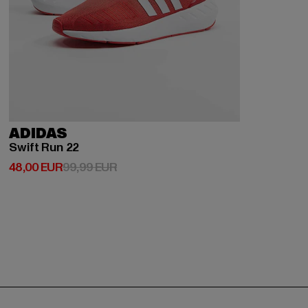
ADIDAS
Swift Run 22
Derzeitiger Preis: 48,00 EUR
Aktionspreis: 99,99 EUR
48,00 EUR
99,99 EUR