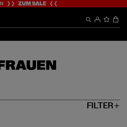
ION ❯❯
ZUM SALE
❮❮
 FRAUEN
FILTER