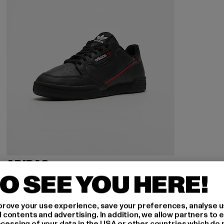
ADIDAS
Continental 80
O SEE YOU HERE!
Derzeitiger Preis: 51,70 EUR
Aktionspreis: 109,99 EUR
51,70 EUR
109,99 EUR
rove your use experience, save your preferences, analyse u
ontents and advertising. In addition, we allow partners to e
ocessing of your data in the USA or other countries which do 