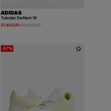
ADIDAS
Tubular Defiant W
Derzeitiger Preis: 57,40 EUR
Aktionspreis: 139,99 EUR
57,40 EUR
139,99 EUR
-57%