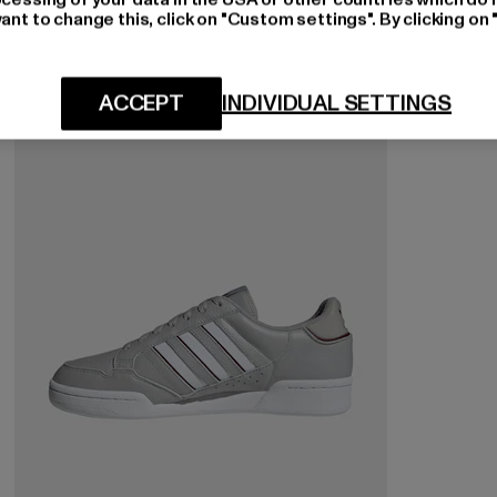
ant to change this, click on "Custom settings". By clicking on 
-58%
ACCEPT
INDIVIDUAL SETTINGS