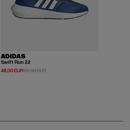
ADIDAS
Swift Run 22
Derzeitiger Preis: 48,00 EUR
Aktionspreis: 99,99 EUR
48,00 EUR
99,99 EUR