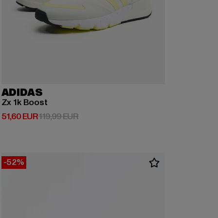
ADIDAS
Zx 1k Boost
Derzeitiger Preis: 51,60 EUR
Aktionspreis: 119,99 EUR
51,60 EUR
119,99 EUR
-52%