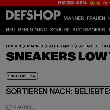
BIS ZU -65%
😲💥 Sum
MÄNNER
FRAUEN
NEU
BEKLEIDUNG
SCHUHE
ACCESSOIRES
FRAUEN
MARKEN
ALL BRANDS
ADIDAS
FOO
SNEAKERS LOW 
SNEAKERS LOW
SORTIEREN NACH:
BELIEBTE
15 ARTIKEL