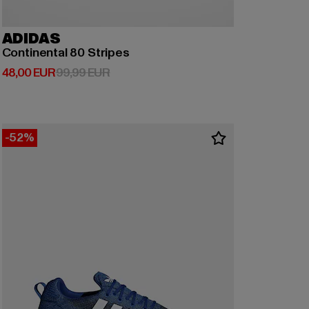
ADIDAS
Continental 80 Stripes
Derzeitiger Preis: 48,00 EUR
Aktionspreis: 99,99 EUR
48,00 EUR
99,99 EUR
-52%