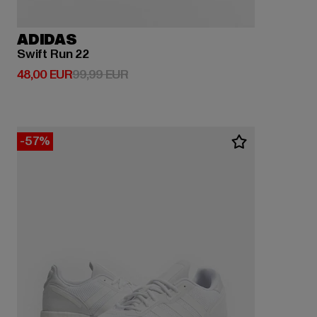
ADIDAS
Swift Run 22
Derzeitiger Preis: 48,00 EUR
Aktionspreis: 99,99 EUR
48,00 EUR
99,99 EUR
-57%