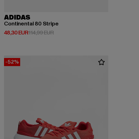
ADIDAS
Continental 80 Stripe
Derzeitiger Preis: 48,30 EUR
Aktionspreis: 114,99 EUR
48,30 EUR
114,99 EUR
-52%