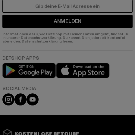
E-MAIL
ANMELDEN
Informationen dazu, wie DefShop mit Deinen Daten umgeht, findest Du
in unserer Datenschutzerklärung. Du kannst Dich jederzeit kostenfei
abmelden.
Datenschutzerklärung lesen.
Play market
App store
Instagram
Facebook
YouTube
KOSTENLOSE RETOURE