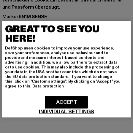
verschiedene Looks. Ein Essential, das durch Material
und Passform überzeugt.
Marke: 9N1M SENSE
Kat.: T-Shirts
GREAT TO SEE YOU
Farbe: braun
HERE!
Hersteller Farbe: bark
Materialzusammensetzung: 100% Baumwolle
DefShop uses cookies to improve your use experience,
Art.Nr: SENSE686-03467
save your preferences, analyse use behaviour and to
provide and measure interest-based contents and
advertising. In addition, we allow partners to extract data
Hersteller: TB International GmbH |
info@tbint.de
or to use cookies. This may also include the processing of
your data in the USA or other countries which do not have
Dr.-Robert-Murjahn-Straße 7 | 64372 Ober-Ramstadt |
the EU data protection standard. If you want to change
DE
this, click on "Custom settings". By clicking on "Accept" you
agree to this.
Data protection
GRÖSSE & PASSFORM
ACCEPT
INDIVIDUAL SETTINGS
LIEFERUNG & RÜCKGABE