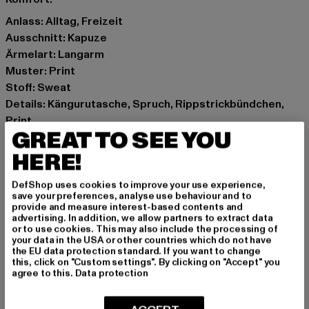
Anlass: Alltag, Freizeit
Ausschnitt: Kapuze
Ärmelart: Langarm
Muster: Print
Stoff: Sweat
Details: Kängurutasche, Spruch, Rippstrickbündchen,
Print
GREAT TO SEE YOU
Schnitt: Oversize
Marke: 9N1M SENSE
HERE!
Kat.: Hoodies
DefShop uses cookies to improve your use experience,
Farbe: schwarz
save your preferences, analyse use behaviour and to
Hersteller Farbe: black
provide and measure interest-based contents and
advertising. In addition, we allow partners to extract data
Materialzusammensetzung: 100% Baumwolle
or to use cookies. This may also include the processing of
Art.Nr: SENSE625-00007
your data in the USA or other countries which do not have
the EU data protection standard. If you want to change
this, click on "Custom settings". By clicking on "Accept" you
Hersteller: TB International GmbH |
info@tbint.de
agree to this.
Data protection
Dr.-Robert-Murjahn-Straße 7 | 64372 Ober-Ramstadt |
DE