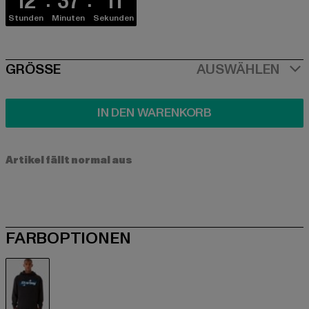
12
37
11
Stunden
Minuten
Sekunden
SIZE
GRÖSSE
AUSWÄHLEN
IN DEN WARENKORB
Artikel fällt normal aus
FARBOPTIONEN