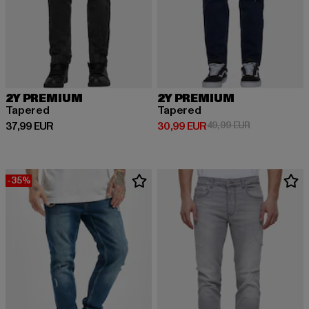
2Y PREMIUM
2Y PREMIUM
Tapered
Tapered
Derzeitiger Preis: 37,99 EUR
Derzeitiger Preis: 30,99 EUR
Aktionspreis:
37,99 EUR
30,99 EUR
49,99 EUR
-35%