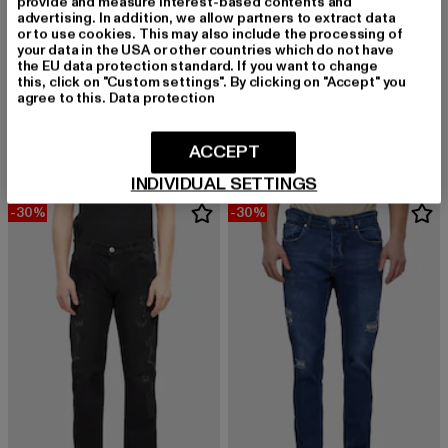
provide and measure interest-based contents and
advertising. In addition, we allow partners to extract data
or to use cookies. This may also include the processing of
your data in the USA or other countries which do not have
the EU data protection standard. If you want to change
this, click on "Custom settings". By clicking on "Accept" you
2Y PREMIUM
2Y PREMIUM
agree to this.
Data protection
Tapered Fit
Tapered
Derzeitiger Preis: 27,99 EUR
Aktionspreis: 39,99 EUR
Derzeitiger Preis: 37,99 EUR
27,99 EUR
39,99 EUR
37,99 EUR
ACCEPT
INDIVIDUAL SETTINGS
-30%
-30%