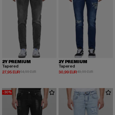
2Y PREMIUM
2Y PREMIUM
Tapered
Tapered
Derzeitiger Preis: 27,95 EUR
Aktionspreis: 64,99 EUR
Derzeitiger Preis: 30,99 EUR
Aktionspreis:
27,95 EUR
64,99 EUR
30,99 EUR
49,99 EUR
-30%