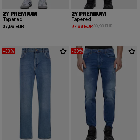
2Y PREMIUM
2Y PREMIUM
Tapered
Tapered
Derzeitiger Preis: 37,99 EUR
Derzeitiger Preis: 27,99 EUR
Aktionspreis:
37,99 EUR
27,99 EUR
39,99 EUR
-30%
-30%