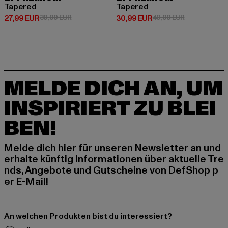
Tapered
Tapered
Derzeitiger Preis: 27,99 EUR
Aktionspreis: 39,99 EUR
Derzeitiger Preis: 30,99 EUR
Aktionspreis:
27,99 EUR
39,99 EUR
30,99 EUR
49,99 EUR
MELDE DICH AN, UM
INSPIRIERT ZU BLEI
BEN!
Melde dich hier für unseren Newsletter an und
erhalte künftig Informationen über aktuelle Tre
nds, Angebote und Gutscheine von DefShop p
er E-Mail!
An welchen Produkten bist du interessiert?