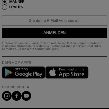
MÄNNER
FRAUEN
E-MAIL
ANMELDEN
Informationen dazu, wie DefShop mit Deinen Daten umgeht, findest Du
in unserer Datenschutzerklärung. Du kannst Dich jederzeit kostenfei
abmelden.
Datenschutzerklärung lesen.
Play market
App store
Instagram
Facebook
YouTube