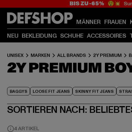
BIS ZU -65%
😲💥 Sum
MÄNNER
FRAUEN
NEU
BEKLEIDUNG
SCHUHE
ACCESSOIRES
UNISEX
MARKEN
ALL BRANDS
2Y PREMIUM
B
2Y PREMIUM BO
BAGGYS
LOOSE FIT JEANS
SKINNY FIT JEANS
STRAI
SORTIEREN NACH:
BELIEBTE
4 ARTIKEL