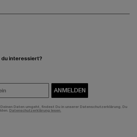
 du interessiert?
ANMELDEN
Deinen Daten umgeht, findest Du in unserer Datenschutzerklärung. Du
lden.
Datenschutzerklärung lesen.