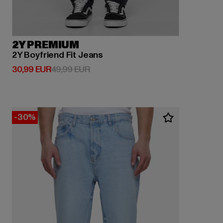
2Y PREMIUM
2Y Boyfriend Fit Jeans
Derzeitiger Preis: 30,99 EUR
Aktionspreis: 49,99 EUR
30,99 EUR
49,99 EUR
-30%