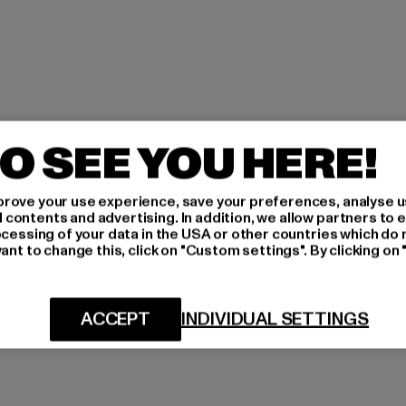
O SEE YOU HERE!
rove your use experience, save your preferences, analyse u
ontents and advertising. In addition, we allow partners to e
ocessing of your data in the USA or other countries which do 
ant to change this, click on "Custom settings". By clicking on 
ACCEPT
INDIVIDUAL SETTINGS