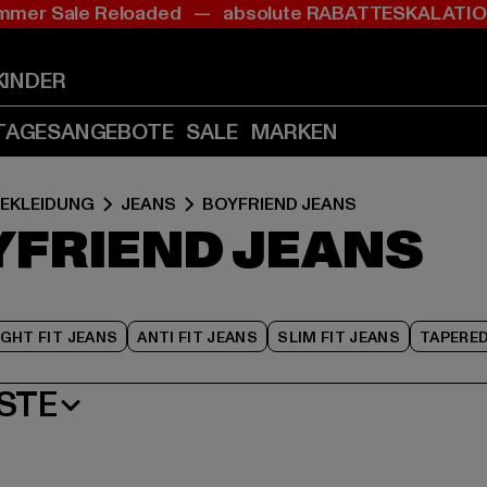
mer Sale Reloaded — absolute RABATTESKALAT
Zum
Zum
Zum
Inhalt
Fußzeile
Produktraster
springen
springen
springen
KINDER
(Enter
(Enter
(Enter
drücken)
drücken)
drücken)
TAGESANGEBOTE
SALE
MARKEN
EKLEIDUNG
JEANS
BOYFRIEND JEANS
YFRIEND JEANS
GHT FIT JEANS
ANTI FIT JEANS
SLIM FIT JEANS
TAPERED
STE