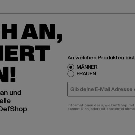
H AN,
IERT
An welchen Produkten bist
N!
MÄNNER
FRAUEN
E-MAIL
 an und
elle
Informationen dazu, wie DefShop mit 
 DefShop
kannst Dich jederzeit kostenfei abme