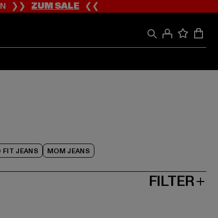
ION ❯❯
ZUM SALE
❮❮
 FIT JEANS
MOM JEANS
FILTER