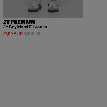
2Y PREMIUM
2Y Boyfriend Fit Jeans
Derzeitiger Preis: 27,99 EUR
Aktionspreis: 39,99 EUR
27,99 EUR
39,99 EUR