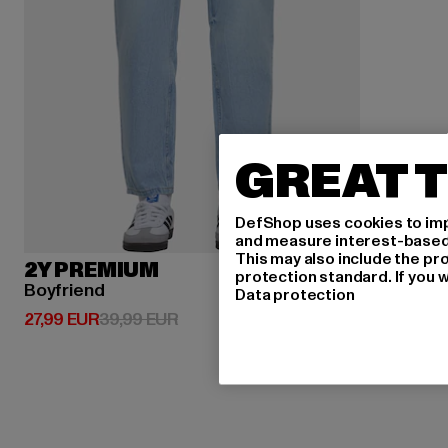
GREAT T
DefShop uses cookies to imp
and measure interest-based c
This may also include the pr
2Y PREMIUM
protection standard. If you w
Boyfriend
Data protection
Derzeitiger Preis: 27,99 EUR
Aktionspreis: 39,99 EUR
27,99 EUR
39,99 EUR