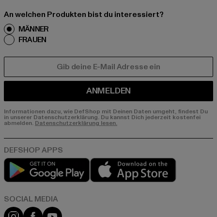
An welchen Produkten bist du interessiert?
MÄNNER
FRAUEN
E-MAIL
ANMELDEN
Informationen dazu, wie DefShop mit Deinen Daten umgeht, findest Du
in unserer Datenschutzerklärung. Du kannst Dich jederzeit kostenfei
abmelden.
Datenschutzerklärung lesen.
Play market
App store
Instagram
Facebook
YouTube