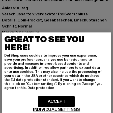
ob du am Mic stehst oder einfach nur das Game genießt.
Anlass: Alltag
Verschlussarten: verdeckter Reißverschluss
Details: Coin-Pocket, Gesäßtaschen, Einschubtaschen
Schnitt: Normal
Marke: 2Y Premium
GREAT TO SEE YOU
Kat.: Tapered Fit Jeans
Farbe: blau
HERE!
Hersteller Farbe: blue
DefShop uses cookies to improve your use experience,
Materialzusammensetzung: 97% Baumwolle, 3%
save your preferences, analyse use behaviour and to
Elasthan
provide and measure interest-based contents and
advertising. In addition, we allow partners to extract data
Art.Nr: B8945-00064
or to use cookies. This may also include the processing of
your data in the USA or other countries which do not have
the EU data protection standard. If you want to change
Hersteller: 2Y Premium GmbH |
info@2y-studios.com
this, click on "Custom settings". By clicking on "Accept" you
Hollefeldstraße 16 | 48282 Emsdetten | DE
agree to this.
Data protection
ACCEPT
GRÖSSE & PASSFORM
INDIVIDUAL SETTINGS