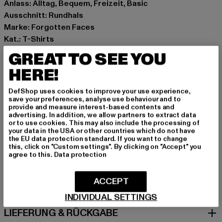
Anlass: Alltag, Bequem, Freizeit, Basic
Ausschnitt: Rundhals
Marke: Forgotten Faces
Kat.: T-Shirts
Farbe: grau
GREAT TO SEE YOU
Hersteller Farbe: lightasphalt
HERE!
Materialzusammensetzung: 100% Baumwolle
Art.Nr: FOF0130-02946
DefShop uses cookies to improve your use experience,
save your preferences, analyse use behaviour and to
provide and measure interest-based contents and
Hersteller: TB International GmbH |
info@tbint.de
advertising. In addition, we allow partners to extract data
Dr.-Robert-Murjahn-Straße 7 | 64372 Ober-Ramstadt |
or to use cookies. This may also include the processing of
your data in the USA or other countries which do not have
DE
the EU data protection standard. If you want to change
this, click on "Custom settings". By clicking on "Accept" you
agree to this.
Data protection
GRÖSSE & PASSFORM
ACCEPT
PFLEGEHINWEISE
INDIVIDUAL SETTINGS
LIEFERUNG & RÜCKGABE