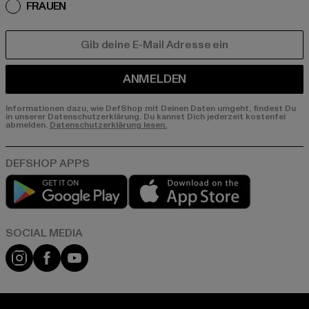
FRAUEN
E-MAIL
ANMELDEN
Informationen dazu, wie DefShop mit Deinen Daten umgeht, findest Du
in unserer Datenschutzerklärung. Du kannst Dich jederzeit kostenfei
abmelden.
Datenschutzerklärung lesen.
Play market
App store
Instagram
Facebook
YouTube