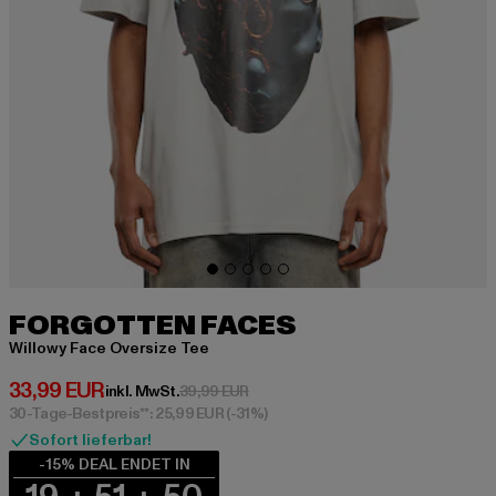
FORGOTTEN FACES
Willowy Face Oversize Tee
Derzeitiger Preis: 33,99 EUR
33,99 EUR
Aktionspreis: 39,99 EUR
inkl. MwSt.
39,99 EUR
30-Tage-Bestpreis**: 25,99 EUR
(-31%)
Sofort lieferbar!
-15% DEAL ENDET IN