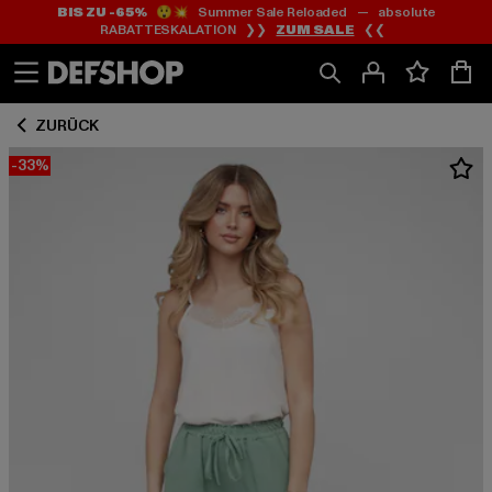
BIS ZU -65%
😲💥 Summer Sale Reloaded — absolute
Zum
Zum
RABATTESKALATION ❯❯
ZUM SALE
❮❮
Inhalt
Fußzeile
springen
springen
ZURÜCK
-33%