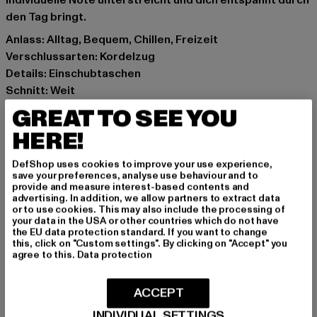
individuelle Note unterstreicht und dich entspannt durch
den Tag bringt.
Anlass: Alltag, Bequem, Chillen, Freizeit
Verschlussarten: Kordelzug
Details: Einschubtaschen
Schnitt: Weit
Marke: Cloud5ive
GREAT TO SEE YOU
Kat.: Bekleidung
HERE!
Farbe: grün
Hersteller Farbe: green
DefShop uses cookies to improve your use experience,
Materialzusammensetzung: 95% Polyester, 5% Elasthan
save your preferences, analyse use behaviour and to
provide and measure interest-based contents and
Art.Nr: CL3783-00110
advertising. In addition, we allow partners to extract data
or to use cookies. This may also include the processing of
your data in the USA or other countries which do not have
Hersteller: Styleboom Textilhandels GmbH & Co. KG |
the EU data protection standard. If you want to change
info@77onlineshop.eu
this, click on "Custom settings". By clicking on "Accept" you
agree to this.
Data protection
Am Kapellhof 22 | 47608 Geldern | DE
ACCEPT
GRÖSSE & PASSFORM
INDIVIDUAL SETTINGS