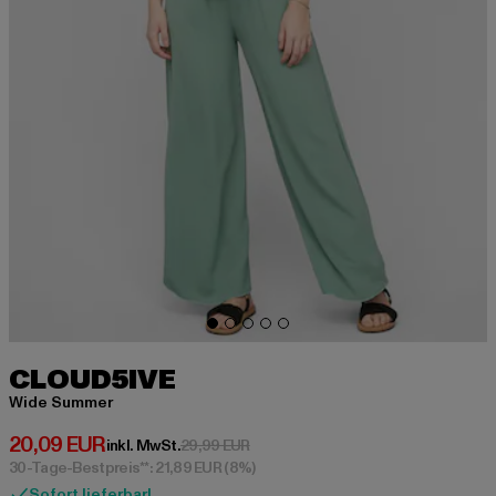
CLOUD5IVE
Wide Summer
Derzeitiger Preis: 20,09 EUR
20,09 EUR
Aktionspreis: 29,99 EUR
inkl. MwSt.
29,99 EUR
30-Tage-Bestpreis**: 21,89 EUR
(8%)
Sofort lieferbar!