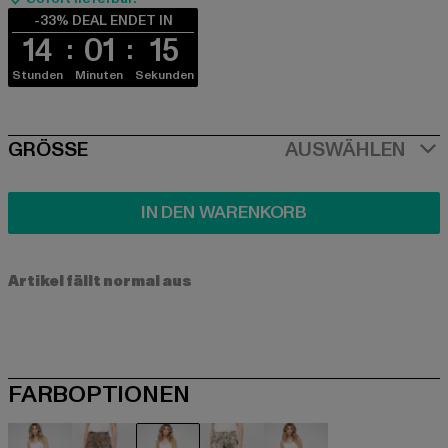
-33% DEAL ENDET IN
14
01
15
Stunden
Minuten
Sekunden
SIZE
GRÖSSE
AUSWÄHLEN
IN DEN WARENKORB
Artikel fällt normal aus
FARBOPTIONEN