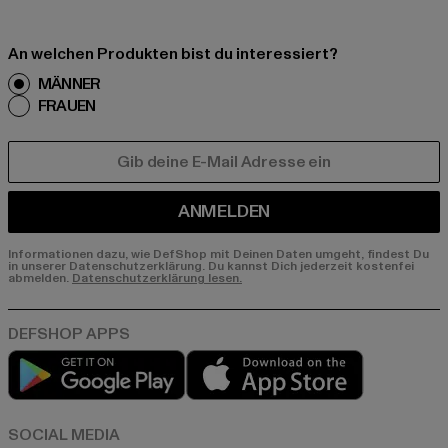
An welchen Produkten bist du interessiert?
MÄNNER
FRAUEN
E-MAIL
ANMELDEN
Informationen dazu, wie DefShop mit Deinen Daten umgeht, findest Du
in unserer Datenschutzerklärung. Du kannst Dich jederzeit kostenfei
abmelden.
Datenschutzerklärung lesen.
Play market
App store