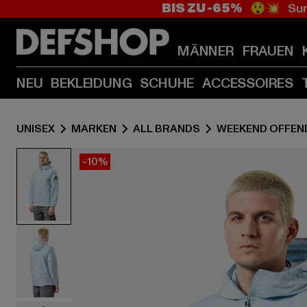
BIS ZU -65%
😲💥 Sum
MÄNNER
FRAUEN
NEU
BEKLEIDUNG
SCHUHE
ACCESSOIRES
UNISEX
MARKEN
ALL BRANDS
WEEKEND OFFEN
-10%