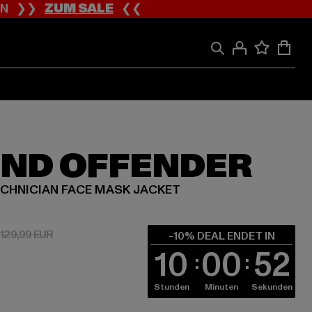
ION ❯❯
ZUM SALE
❮❮
ND OFFENDER
ECHNICIAN FACE MASK JACKET
 116,99 EUR
Aktionspreis: 129,99 EUR
.
129,99 EUR
-10% DEAL ENDET IN
10
00
52
Stunden
Minuten
Sekunden