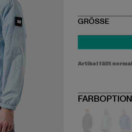
SIZE
GRÖSSE
Artikel fällt norma
FARBOPTIO