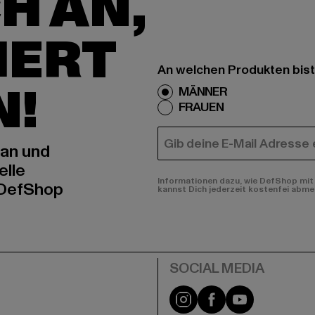
H AN,
IERT
An welchen Produkten bist
N!
MÄNNER
FRAUEN
E-MAIL
 an und
elle
Informationen dazu, wie DefShop mit 
 DefShop
kannst Dich jederzeit kostenfei abme
e
Instagram
Facebook
YouTube