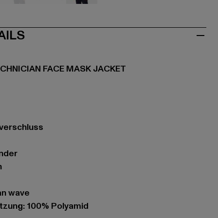
u
blau
grau
rosa
AILS
ECHNICIAN FACE MASK JACKET
ßverschluss
nder
n
an wave
zung: 100% Polyamid