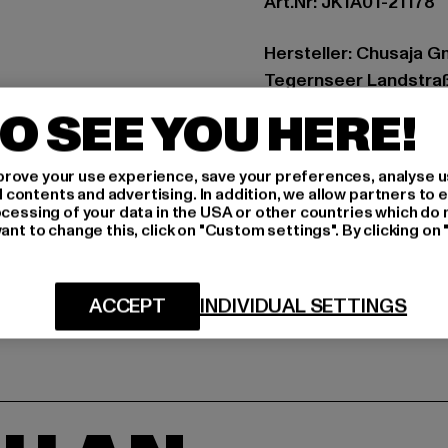
Art.Nr: JK1A01-21178
Hersteller: Chusaja 
Tegernseer Landstraß
O SEE YOU HERE!
GRÖSSE 
rove your use experience, save your preferences, analyse u
PFLEGEHINWE
ontents and advertising. In addition, we allow partners to e
ocessing of your data in the USA or other countries which do 
ant to change this, click on "Custom settings". By clicking on 
LIEFERUNG &
ACCEPT
INDIVIDUAL SETTINGS