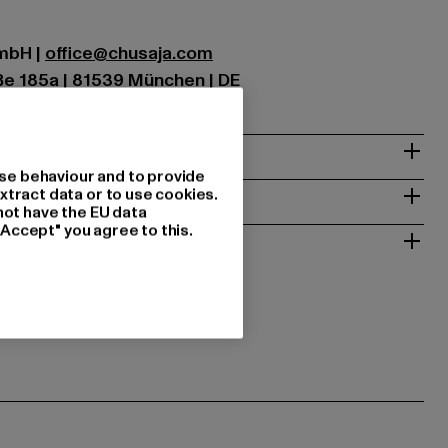
GmbH |
office@chusaja.com
e 185a | 81539 München | DE
& PASSFORM
se behaviour and to provide
ISE
xtract data or to use cookies.
not have the EU data
"Accept" you agree to this.
 RÜCKGABE