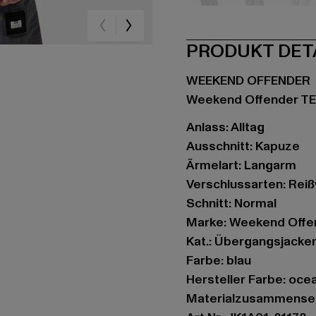
schwarz
blau
bla
PRODUKT DET
WEEKEND OFFENDER
Weekend Offender T
Anlass: Alltag
Ausschnitt: Kapuze
Ärmelart: Langarm
Verschlussarten: Rei
Schnitt: Normal
Marke: Weekend Offe
Kat.: Übergangsjacke
Farbe: blau
Hersteller Farbe: oce
Materialzusammenset