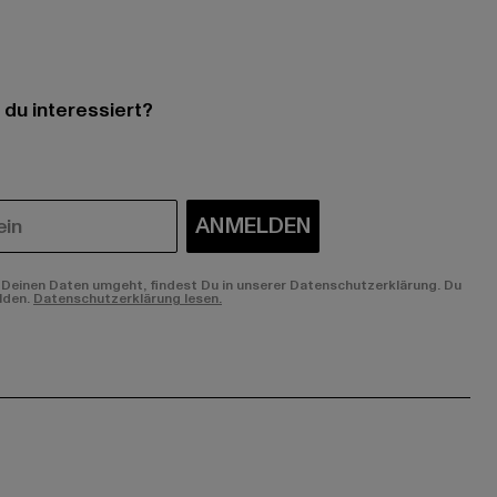
 du interessiert?
ANMELDEN
Deinen Daten umgeht, findest Du in unserer Datenschutzerklärung. Du
lden.
Datenschutzerklärung lesen.