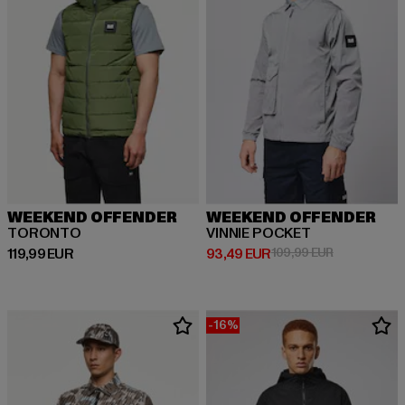
WEEKEND OFFENDER
WEEKEND OFFENDER
TORONTO
VINNIE POCKET
Derzeitiger Preis: 119,99 EUR
Derzeitiger Preis: 93,49 EUR
Aktionspreis
119,99 EUR
93,49 EUR
109,99 EUR
-16%