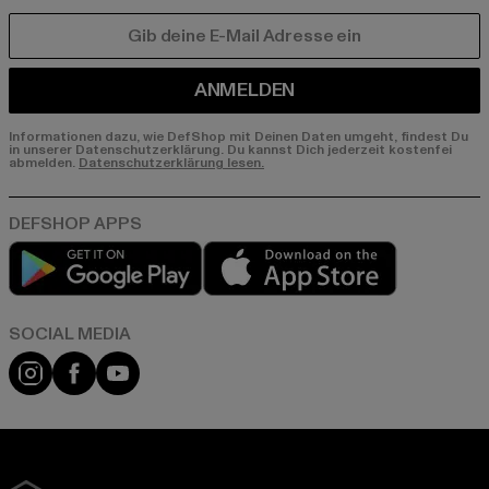
E-MAIL
ANMELDEN
Informationen dazu, wie DefShop mit Deinen Daten umgeht, findest Du
in unserer Datenschutzerklärung. Du kannst Dich jederzeit kostenfei
abmelden.
Datenschutzerklärung lesen.
Play market
App store
Instagram
Facebook
YouTube