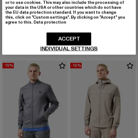
or to use cookies. This may also include the processing of
your data in the USA or other countries which do not have
the EU data protection standard. If you want to change
this, click on "Custom settings". By clicking on "Accept" you
agree to this.
Data protection
WEEKEND OFFENDER
WEEKEND OFFENDER
TECHNICIAN FACE MASK JACKET
VINNIE OVER SHIRT
ACCEPT
Derzeitiger Preis: 101,99 EUR
Aktionspreis: 119,99 EUR
Derzeitiger Preis: 119,99 EUR
101,99 EUR
119,99 EUR
119,99 EUR
INDIVIDUAL SETTINGS
-19%
-16%