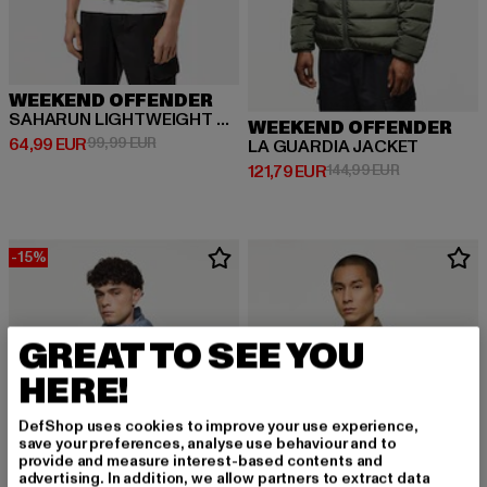
WEEKEND OFFENDER
SAHARUN LIGHTWEIGHT QUILTED GILET VEST
WEEKEND OFFENDER
Derzeitiger Preis: 64,99 EUR
Aktionspreis: 99,99 EUR
64,99 EUR
99,99 EUR
LA GUARDIA JACKET
Derzeitiger Preis: 121,79 EUR
Aktionspreis:
121,79 EUR
144,99 EUR
-15%
GREAT TO SEE YOU
HERE!
DefShop uses cookies to improve your use experience,
save your preferences, analyse use behaviour and to
provide and measure interest-based contents and
advertising. In addition, we allow partners to extract data