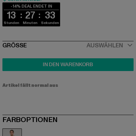
-14% DEAL ENDET IN
13
27
33
Stunden
Minuten
Sekunden
SIZE
GRÖSSE
AUSWÄHLEN
IN DEN WARENKORB
Artikel fällt normal aus
FARBOPTIONEN