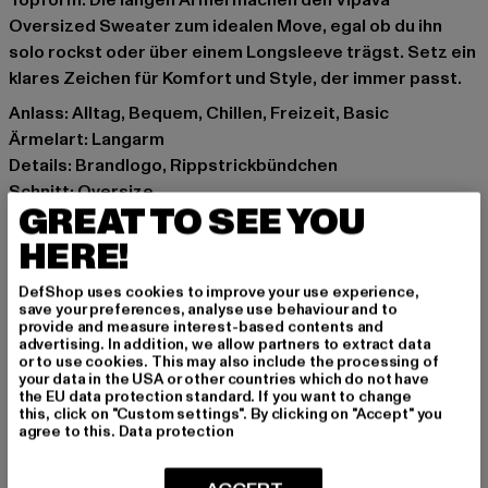
Topform. Die langen Ärmel machen den Vipava
Oversized Sweater zum idealen Move, egal ob du ihn
solo rockst oder über einem Longsleeve trägst. Setz ein
klares Zeichen für Komfort und Style, der immer passt.
Anlass: Alltag, Bequem, Chillen, Freizeit, Basic
Ärmelart: Langarm
Details: Brandlogo, Rippstrickbündchen
Schnitt: Oversize
GREAT TO SEE YOU
Marke: PEGADOR
Kat.: Sweaters
HERE!
Farbe: grün
DefShop uses cookies to improve your use experience,
Hersteller Farbe: washed solid green
save your preferences, analyse use behaviour and to
Materialzusammensetzung: 80% Baumwolle, 20%
provide and measure interest-based contents and
advertising. In addition, we allow partners to extract data
Polyester
or to use cookies. This may also include the processing of
Art.Nr: PGDR6984-23199
your data in the USA or other countries which do not have
the EU data protection standard. If you want to change
this, click on "Custom settings". By clicking on "Accept" you
Hersteller: The Mad Agency GmbH |
agree to this.
Data protection
info@themad.agency
Hollefeldstraße 16 | 48282 Emsdetten | DE