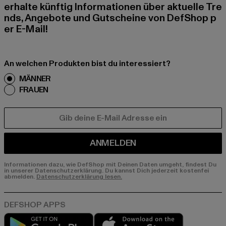
erhalte künftig Informationen über aktuelle Tre
nds, Angebote und Gutscheine von DefShop p
er E-Mail!
An welchen Produkten bist du interessiert?
MÄNNER
FRAUEN
E-MAIL
ANMELDEN
Informationen dazu, wie DefShop mit Deinen Daten umgeht, findest Du
in unserer Datenschutzerklärung. Du kannst Dich jederzeit kostenfei
abmelden.
Datenschutzerklärung lesen.
Play market
App store