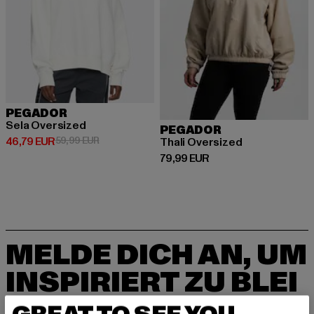
PEGADOR
Sela Oversized
PEGADOR
Derzeitiger Preis: 46,79 EUR
Aktionspreis: 59,99 EUR
46,79 EUR
59,99 EUR
Thali Oversized
Derzeitiger Preis: 79,99 EUR
79,99 EUR
MELDE DICH AN, UM
INSPIRIERT ZU BLEI
BEN!