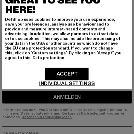
GREAT TO SEE YOU
HERE!
Melde dich hier für unseren Newsletter an und
erhalte künftig Informationen über aktuelle Tre
DefShop uses cookies to improve your use experience,
nds, Angebote und Gutscheine von DefShop p
save your preferences, analyse use behaviour and to
er E-Mail!
provide and measure interest-based contents and
advertising. In addition, we allow partners to extract data
or to use cookies. This may also include the processing of
your data in the USA or other countries which do not have
the EU data protection standard. If you want to change
An welchen Produkten bist du interessiert?
this, click on "Custom settings". By clicking on "Accept" you
agree to this.
Data protection
MÄNNER
FRAUEN
ACCEPT
INDIVIDUAL SETTINGS
E-MAIL
ANMELDEN
Informationen dazu, wie DefShop mit Deinen Daten umgeht, findest Du
in unserer Datenschutzerklärung. Du kannst Dich jederzeit kostenfei
abmelden.
Datenschutzerklärung lesen.