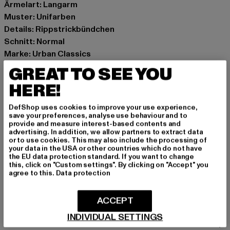
Ärmelart: Langarm
Muster: Unifarben
Details: Rippstrickbündchen
Schnitt: Normal
Marke: Urban Classics
Kat.: Sweat & Fleece - Hoodies
GREAT TO SEE YOU
Farbe: olive
HERE!
Hersteller Farbe: olive
Materialzusammensetzung: 100% Baumwolle
DefShop uses cookies to improve your use experience,
Art.Nr: UCK2984-00176
save your preferences, analyse use behaviour and to
provide and measure interest-based contents and
advertising. In addition, we allow partners to extract data
Hersteller: TB International GmbH |
info@tbint.de
or to use cookies. This may also include the processing of
your data in the USA or other countries which do not have
Dr.-Robert-Murjahn-Straße 7 | 64372 Ober-Ramstadt |
the EU data protection standard. If you want to change
DE
this, click on "Custom settings". By clicking on "Accept" you
agree to this.
Data protection
GRÖSSE & PASSFORM
ACCEPT
INDIVIDUAL SETTINGS
PFLEGEHINWEISE