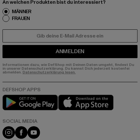
An welchen Produkten bist du interessiert?
MÄNNER
FRAUEN
E-MAIL
ANMELDEN
Informationen dazu, wie DefShop mit Deinen Daten umgeht, findest Du
in unserer Datenschutzerklärung. Du kannst Dich jederzeit kostenfei
abmelden.
Datenschutzerklärung lesen.
Play market
App store
Instagram
Facebook
YouTube