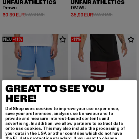
UNFAIR ATHLETICS
UNFAIR ATHLETICS
Dmwu
DMWU
Derzeitiger Preis: 60,89 EUR
Aktionspreis: 69,99 EUR
Derzeitiger Preis: 35,99 EUR
Aktionspreis:
60,89 EUR
69,99 EUR
35,99 EUR
39,99 EUR
NEU
-11%
-11%
GREAT TO SEE YOU
HERE!
DefShop uses cookies to improve your use experience,
save your preferences, analyse use behaviour and to
provide and measure interest-based contents and
advertising. In addition, we allow partners to extract data
UNFAIR ATHLETICS
or to use cookies. This may also include the processing of
DMWU Athl.
your data in the USA or other countries which do not have
UNFAIR ATHLETICS
Derzeitiger Preis: 40,04 EUR
Aktionspreis:
40,04 EUR
44,99 EUR
the EU data protection standard. If you want to change