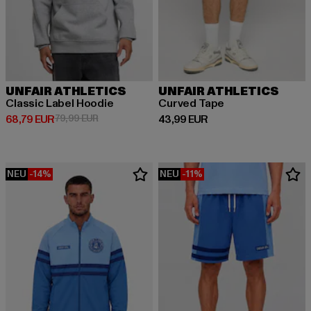
UNFAIR ATHLETICS
UNFAIR ATHLETICS
Classic Label Hoodie
Curved Tape
Derzeitiger Preis: 68,79 EUR
Aktionspreis: 79,99 EUR
Derzeitiger Preis: 43,99 EUR
68,79 EUR
79,99 EUR
43,99 EUR
NEU
-14%
NEU
-11%