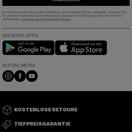
Informationen dazu, wie DefShop mit Deinen Daten umgeht, findest Du
in unserer Datenschutzerklärung. Du kannst Dich jederzeit kostenfei
abmelden.
Datenschutzerklärung lesen.
Play market
App store
Instagram
Facebook
YouTube
KOSTENLOSE RETOURE
TIEFPREISGARANTIE