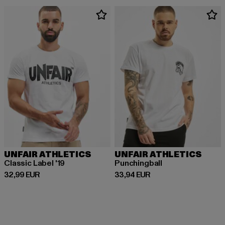
UNFAIR ATHLETICS
UNFAIR ATHLETICS
Classic Label '19
Punchingball
Derzeitiger Preis: 32,99 EUR
Derzeitiger Preis: 33,94 EUR
32,99 EUR
33,94 EUR