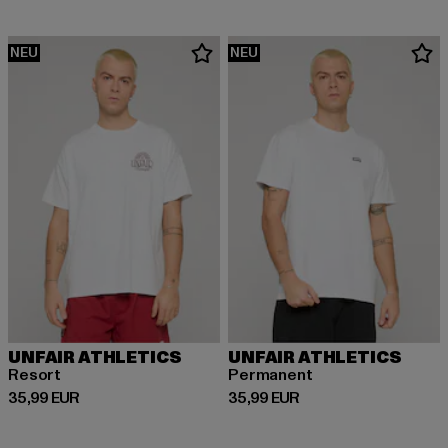
NEU
NEU
UNFAIR ATHLETICS
UNFAIR ATHLETICS
Resort
Permanent
Derzeitiger Preis: 35,99 EUR
Derzeitiger Preis: 35,99 EUR
35,99 EUR
35,99 EUR