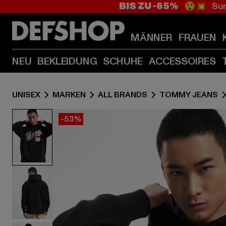
BIS ZU -65%
😲💥 Sum
MÄNNER
FRAUEN
NEU
BEKLEIDUNG
SCHUHE
ACCESSOIRES
UNISEX
MARKEN
ALL BRANDS
TOMMY JEANS
-53%