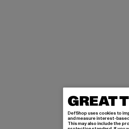
GREAT T
DefShop uses cookies to imp
and measure interest-based c
This may also include the pr
protection standard. If you w