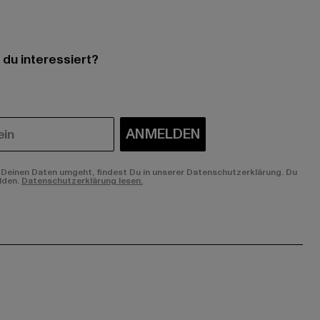
 du interessiert?
ANMELDEN
Deinen Daten umgeht, findest Du in unserer Datenschutzerklärung. Du
lden.
Datenschutzerklärung lesen.