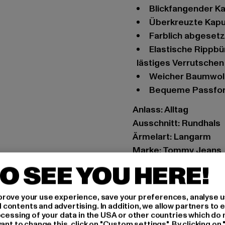
Blickfangender 
Überkreuzte Kap
Farblich abgeset
Elastische Rippbündchen an Ärmelende und Saum verhindern
lästiges Verrutschen
Weicher Baumwol
Bequeme Passfo
Anlass: Alltag
Ausschnitt: Rundhals
Ärmelart: Langarm
Marke: Tommy Jeans
Kat.: Hoodies
O SEE YOU HERE!
Farbe: schwarz
Hersteller Farbe: blac
rove your use experience, save your preferences, analyse u
Materialzusammenset
ontents and advertising. In addition, we allow partners to e
ocessing of your data in the USA or other countries which do 
Art.Nr: DM0DM15711-
ant to change this, click on "Custom settings". By clicking on 