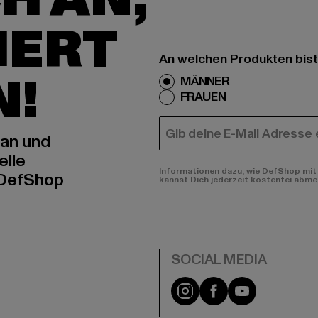
IERT
An welchen Produkten bist
N!
MÄNNER
FRAUEN
E-MAIL
 an und
elle
Informationen dazu, wie DefShop mit 
 DefShop
kannst Dich jederzeit kostenfei abme
e
Instagram
Facebook
YouTube