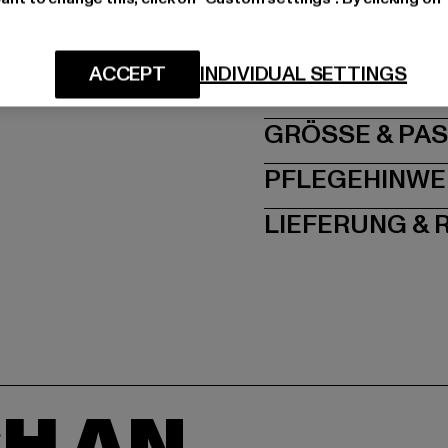
Hersteller: PVH Bra
Speditionstraße 7 | 4
ACCEPT
INDIVIDUAL SETTINGS
GRÖSSE 
PFLEGEHINWE
LIEFERUNG &
H AN,