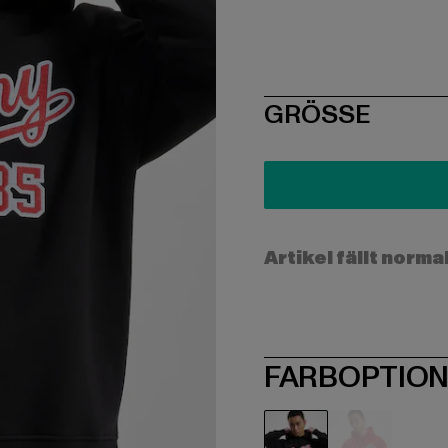
SIZE
GRÖSSE
Artikel fällt norma
FARBOPTIO