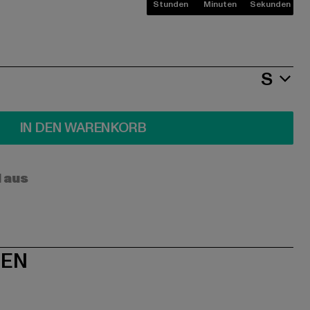
Stunden
Minuten
Sekunden
S
IN DEN WARENKORB
l aus
NEN