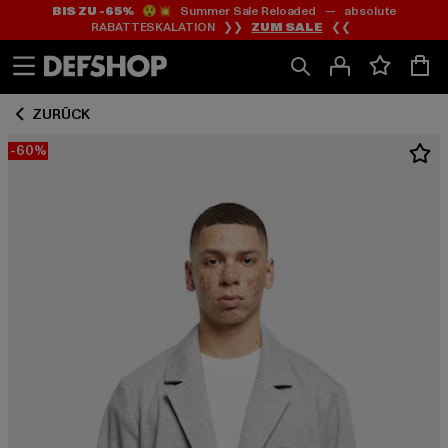
BIS ZU -65%
😲💥 Summer Sale Reloaded — absolute
Zum
Zum
RABATTESKALATION ❯❯
ZUM SALE
❮❮
Inhalt
Fußzeile
springen
springen
ZURÜCK
-60%