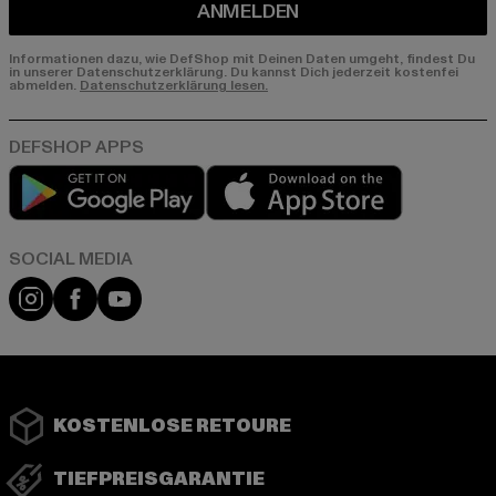
ANMELDEN
Informationen dazu, wie DefShop mit Deinen Daten umgeht, findest Du
in unserer Datenschutzerklärung. Du kannst Dich jederzeit kostenfei
abmelden.
Datenschutzerklärung lesen.
Play market
App store
Instagram
Facebook
YouTube
KOSTENLOSE RETOURE
TIEFPREISGARANTIE