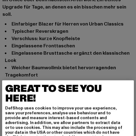
Upgrade für Tage, an denen es ein bisschen mehr sein
soll.
Einfarbiger Blazer für Herren von Urban Classics
Typischer Reverskragen
Verschluss: kurze Knopfleiste
Eingelassene Fronttaschen
Eingelassene Brusttasche ergänzt den klassischen
Look
Weicher Baumwollmix bietet hervorragenden
Tragekomfort
Relaxte Passform
GREAT TO SEE YOU
Anlass: klassisch, Business
HERE!
Ärmelart: Langarm
Schnitt: Locker
DefShop uses cookies to improve your use experience,
save your preferences, analyse use behaviour and to
Marke: Urban Classics
provide and measure interest-based contents and
Kat.: Blazer
advertising. In addition, we allow partners to extract data
or to use cookies. This may also include the processing of
Farbe: grau
your data in the USA or other countries which do not have
Hersteller Farbe: grey