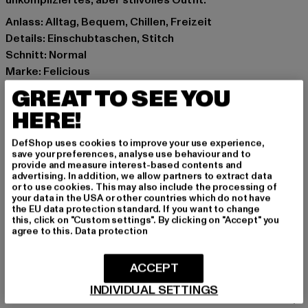
unkompliziertes, aber stilvolles Outfit.
Anlass: Alltag, Bequem, Chillen, Freizeit
Details: Einschubtaschen, Stitch
Schnitt: Normal
Marke: Felicious
Kat.: Shorts - Sweat
GREAT TO SEE YOU
Farbe: violet
HERE!
Hersteller Farbe: violet
Materialzusammensetzung: 100% Baumwolle
DefShop uses cookies to improve your use experience,
Art.Nr: PD00007262-03353
save your preferences, analyse use behaviour and to
provide and measure interest-based contents and
advertising. In addition, we allow partners to extract data
Hersteller: Urban Styles Agency GmbH & Co. KG |
or to use cookies. This may also include the processing of
your data in the USA or other countries which do not have
agentur@urbanstylesagency.com
the EU data protection standard. If you want to change
Schanzenstraße 41 | 51063 Köln | DE
this, click on "Custom settings". By clicking on "Accept" you
agree to this.
Data protection
GRÖSSE & PASSFORM
ACCEPT
INDIVIDUAL SETTINGS
PFLEGEHINWEISE