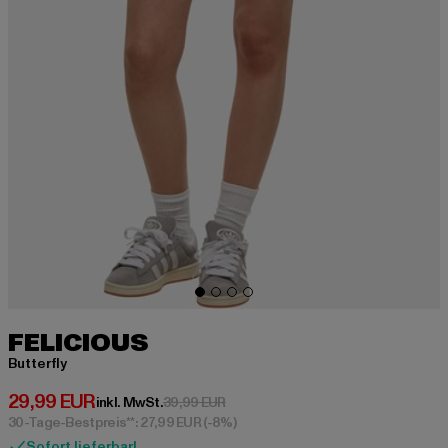
FELICIOUS
Butterfly
Derzeitiger Preis: 29,99 EUR
29,99 EUR
Aktionspreis: 39,99 EUR
inkl. MwSt.
39,99 EUR
30-Tage-Bestpreis**: 27,99 EUR
(-8%)
Sofort lieferbar!