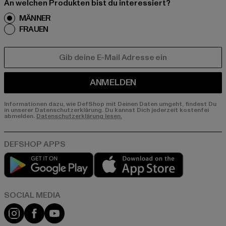
An welchen Produkten bist du interessiert?
MÄNNER
FRAUEN
E-MAIL
ANMELDEN
Informationen dazu, wie DefShop mit Deinen Daten umgeht, findest Du
in unserer Datenschutzerklärung. Du kannst Dich jederzeit kostenfei
abmelden.
Datenschutzerklärung lesen.
Play market
App store
Instagram
Facebook
YouTube