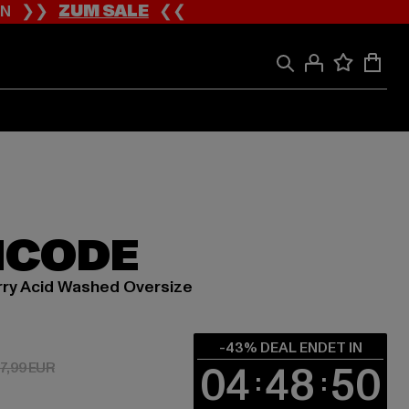
ION ❯❯
ZUM SALE
❮❮
HCODE
ry Acid Washed Oversize
 ab 15,95 EUR
-43% DEAL ENDET IN
04
48
49
Aktionspreis: 27,99 EUR
7,99 EUR