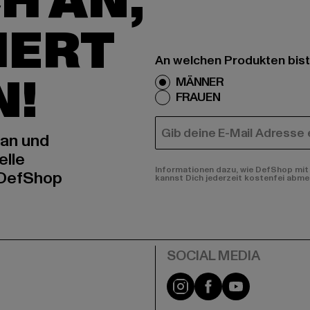
H AN,
IERT
An welchen Produkten bist
N!
MÄNNER
FRAUEN
E-MAIL
 an und
elle
Informationen dazu, wie DefShop mit 
 DefShop
kannst Dich jederzeit kostenfei abme
e
Instagram
Facebook
YouTube