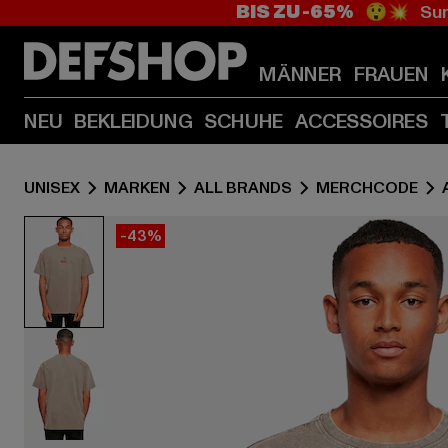
BIS ZU -65%
😲💥 Sum
MÄNNER
FRAUEN
NEU
BEKLEIDUNG
SCHUHE
ACCESSOIRES
UNISEX
MARKEN
ALL BRANDS
MERCHCODE
-43%