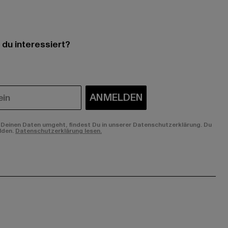
 du interessiert?
ANMELDEN
Deinen Daten umgeht, findest Du in unserer Datenschutzerklärung. Du
lden.
Datenschutzerklärung lesen.