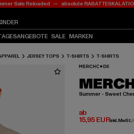
mer Sale Reloaded — absolute RABATTESKALAT
Zum
Zum
Inhalt
Fußzeile
springen
springen
KINDER
(Enter
(Enter
drücken)
drücken)
TAGESANGEBOTE
SALE
MARKEN
APPAREL
JERSEY TOPS
T-SHIRTS
T-SHIRTS
MERC
Summer - Sweet Cher
Derzeitiger Preis:
ab
15,95 EUR
inkl. MwSt.
2