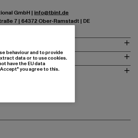
ational GmbH |
info@tbint.de
traße 7 | 64372 Ober-Ramstadt | DE
& PASSFORM
se behaviour and to provide
ISE
xtract data or to use cookies.
not have the EU data
 RÜCKGABE
"Accept" you agree to this.