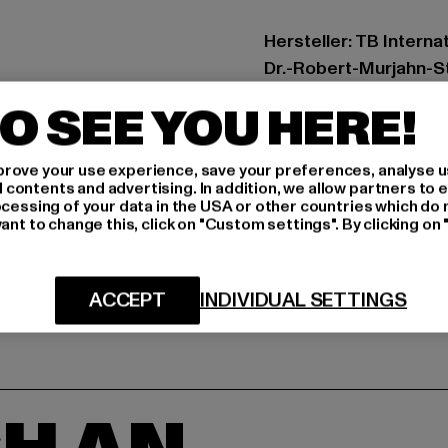
Hersteller: TB Intern
Dr.-Robert-Murjahn-S
O SEE YOU HERE!
GRÖSSE 
rove your use experience, save your preferences, analyse u
PFLEGEHINWE
ontents and advertising. In addition, we allow partners to e
ocessing of your data in the USA or other countries which do 
LIEFERUNG &
ant to change this, click on "Custom settings". By clicking on 
ACCEPT
INDIVIDUAL SETTINGS