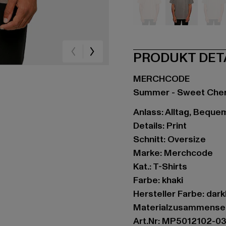
beige
grau
kha
PRODUKT DET
MERCHCODE
Summer - Sweet Cher
Anlass: Alltag, Bequem,
Details: Print
Schnitt: Oversize
Marke: Merchcode
Kat.: T-Shirts
Farbe: khaki
Hersteller Farbe: dark
Materialzusammense
Art.Nr: MP5012102-0