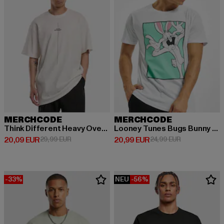
MERCHCODE
MERCHCODE
Think Different Heavy Oversized Tee
Looney Tunes Bugs Bunny Funny Face
Derzeitiger Preis: 20,09 EUR
Aktionspreis: 29,99 EUR
Derzeitiger Preis: 20,99 EUR
Aktionspreis:
20,09 EUR
29,99 EUR
20,99 EUR
24,99 EUR
-33%
NEU
-56%