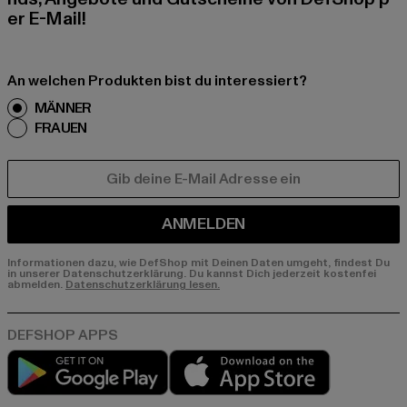
er E-Mail!
An welchen Produkten bist du interessiert?
MÄNNER
FRAUEN
E-MAIL
ANMELDEN
Informationen dazu, wie DefShop mit Deinen Daten umgeht, findest Du
in unserer Datenschutzerklärung. Du kannst Dich jederzeit kostenfei
abmelden.
Datenschutzerklärung lesen.
Play market
App store