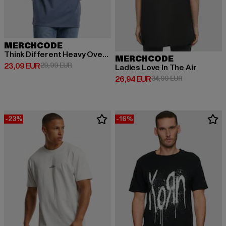
MERCHCODE
Think Different Heavy Oversized
MERCHCODE
Derzeitiger Preis: 23,09 EUR
Aktionspreis: 29,99 EUR
23,09 EUR
29,99 EUR
Ladies Love In The Air
Derzeitiger Preis: 26,94 EUR
Aktionspreis:
26,94 EUR
34,99 EUR
-23%
-16%