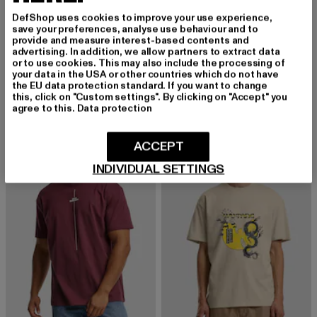
DefShop uses cookies to improve your use experience,
save your preferences, analyse use behaviour and to
provide and measure interest-based contents and
MERCHCODE
MERCHCODE
advertising. In addition, we allow partners to extract data
Nirvana Lithium
K Heart
or to use cookies. This may also include the processing of
your data in the USA or other countries which do not have
Derzeitiger Preis: 22,99 EUR
Derzeitiger Preis: 16,00 EUR
Aktionspreis: 
22,99 EUR
16,00 EUR
39,99 EUR
the EU data protection standard. If you want to change
this, click on "Custom settings". By clicking on "Accept" you
agree to this.
Data protection
NEU
-27%
ACCEPT
INDIVIDUAL SETTINGS