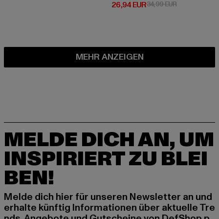
Derzeitiger Preis: 26,94 EUR
Aktionspreis:
26,94 EUR
34,99 EUR
MEHR ANZEIGEN
MELDE DICH AN, UM
INSPIRIERT ZU BLEI
BEN!
Melde dich hier für unseren Newsletter an und
erhalte künftig Informationen über aktuelle Tre
nds, Angebote und Gutscheine von DefShop p