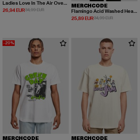
Ladies Love In The Air Oversized Boyfriend Tee
MERCHCODE
Derzeitiger Preis: 26,94 EUR
Aktionspreis: 34,99 EUR
26,94 EUR
34,99 EUR
Flamingo Acid Washed Heavy Oversized
Derzeitiger Preis: 25,89 EUR
Aktionspreis:
25,89 EUR
34,99 EUR
-20%
MERCHCODE
MERCHCODE