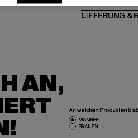
PFLEGEHINWE
LIEFERUNG &
H AN,
IERT
An welchen Produkten bist
N!
MÄNNER
FRAUEN