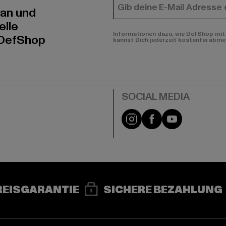
E-MAIL
 an und
elle
Informationen dazu, wie DefShop mit 
 DefShop
kannst Dich jederzeit kostenfei abme
e
Instagram
Facebook
YouTube
REISGARANTIE
SICHERE BEZAHLUNG