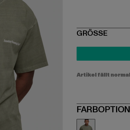
SIZE
GRÖSSE
Artikel fällt norma
FARBOPTIO