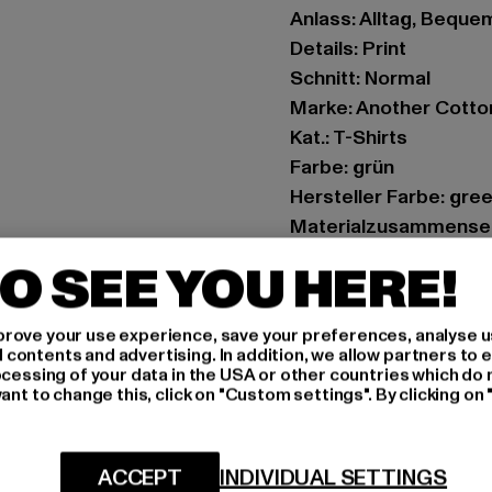
Anlass: Alltag, Bequem,
Details: Print
Schnitt: Normal
Marke: Another Cotto
Kat.: T-Shirts
Farbe: grün
Hersteller Farbe: gre
Materialzusammense
Art.Nr: PD00012705-
O SEE YOU HERE!
Hersteller: Urban Sty
rove your use experience, save your preferences, analyse u
agentur@urbanstyle
ontents and advertising. In addition, we allow partners to e
Schanzenstraße 41 | 5
ocessing of your data in the USA or other countries which do 
ant to change this, click on "Custom settings". By clicking on 
GRÖSSE 
ACCEPT
INDIVIDUAL SETTINGS