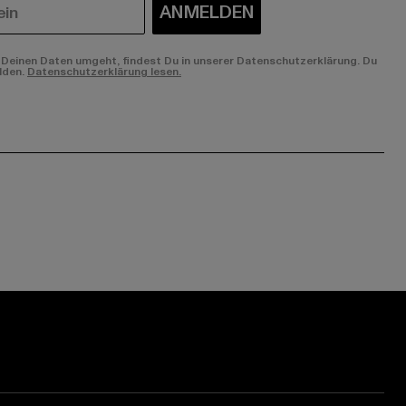
ANMELDEN
Deinen Daten umgeht, findest Du in unserer Datenschutzerklärung. Du
lden.
Datenschutzerklärung lesen.