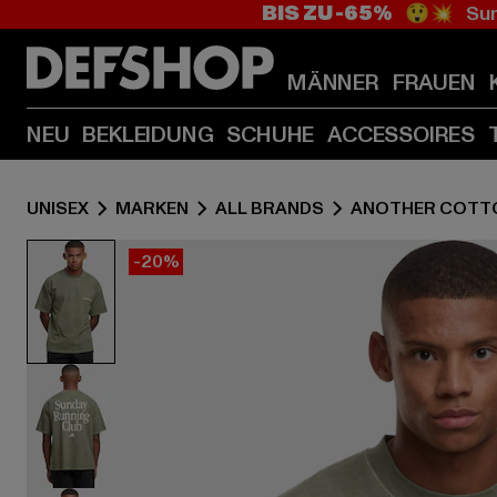
BIS ZU -65%
😲💥 Sum
MÄNNER
FRAUEN
NEU
BEKLEIDUNG
SCHUHE
ACCESSOIRES
UNISEX
MARKEN
ALL BRANDS
ANOTHER COTT
-20%