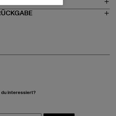
ISE
 RÜCKGABE
 du interessiert?