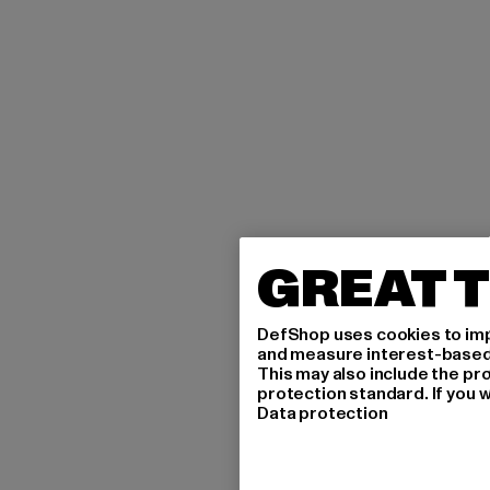
GREAT T
DefShop uses cookies to imp
and measure interest-based c
This may also include the pr
protection standard. If you w
Data protection