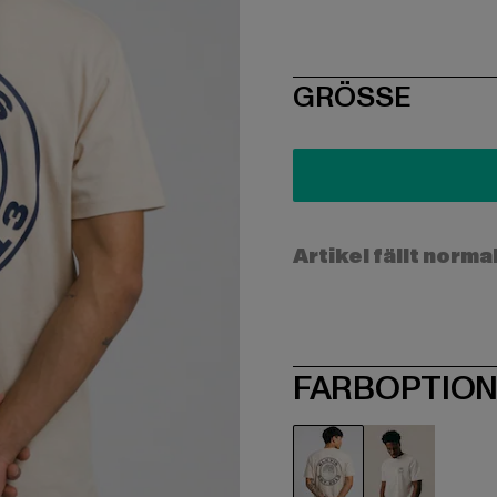
SIZE
GRÖSSE
Artikel fällt norma
FARBOPTIO