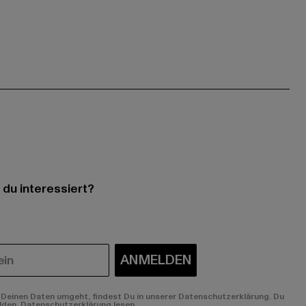
 du interessiert?
ANMELDEN
Deinen Daten umgeht, findest Du in unserer Datenschutzerklärung. Du
lden.
Datenschutzerklärung lesen.