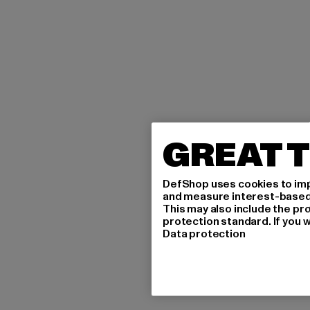
GREAT T
DefShop uses cookies to imp
and measure interest-based c
This may also include the pr
protection standard. If you w
Data protection