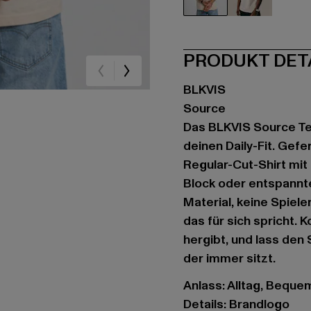
beige
weiß
PRODUKT DET
BLKVIS
Source
Das BLKVIS Source Tee
deinen Daily-Fit. Gef
Regular-Cut-Shirt mi
Block oder entspannt
Material, keine Spiele
das für sich spricht. 
hergibt, und lass den 
der immer sitzt.
Anlass: Alltag, Bequem,
Details: Brandlogo