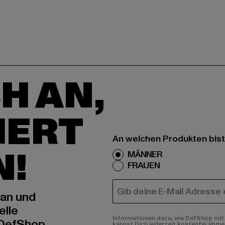
H AN,
IERT
An welchen Produkten bist
N!
MÄNNER
FRAUEN
E-MAIL
 an und
elle
Informationen dazu, wie DefShop mit 
 DefShop
kannst Dich jederzeit kostenfei abme