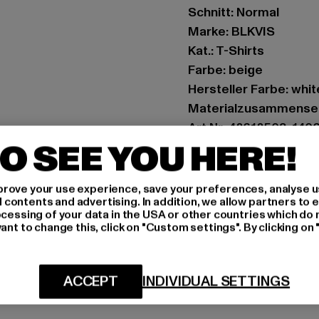
Schnitt: Normal
Marke: BLKVIS
Kat.: T-Shirts
Farbe: beige
Hersteller Farbe: whi
Materialzusammense
Art.Nr: 42612503-140
O SEE YOU HERE!
Hersteller: Play Hard
Landwehrstrasse 70A 
rove your use experience, save your preferences, analyse u
ontents and advertising. In addition, we allow partners to e
ocessing of your data in the USA or other countries which do 
ant to change this, click on "Custom settings". By clicking on 
GRÖSSE 
PFLEGEHINWE
ACCEPT
INDIVIDUAL SETTINGS
LIEFERUNG &