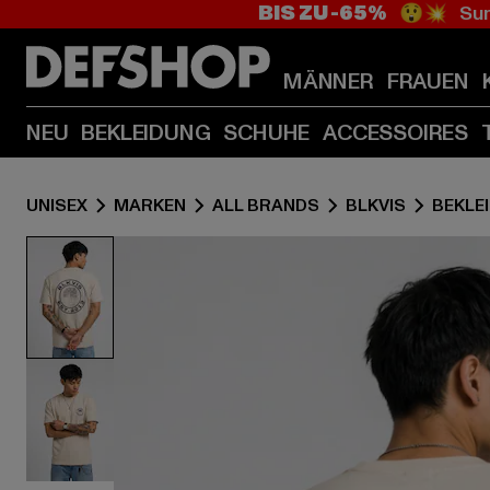
BIS ZU -65%
😲💥 Sum
MÄNNER
FRAUEN
NEU
BEKLEIDUNG
SCHUHE
ACCESSOIRES
UNISEX
MARKEN
ALL BRANDS
BLKVIS
BEKLE