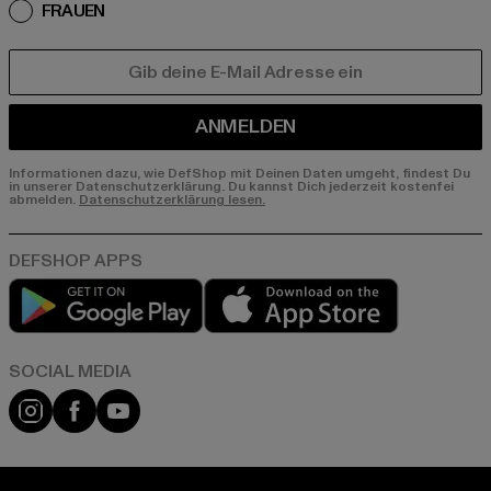
FRAUEN
E-MAIL
ANMELDEN
Informationen dazu, wie DefShop mit Deinen Daten umgeht, findest Du
in unserer Datenschutzerklärung. Du kannst Dich jederzeit kostenfei
abmelden.
Datenschutzerklärung lesen.
Play market
App store
Instagram
Facebook
YouTube