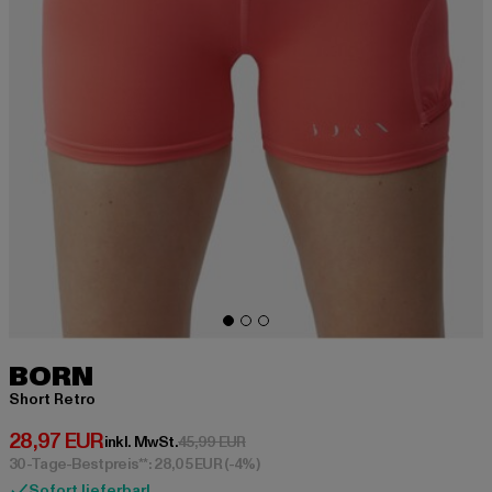
BORN
Short Retro
Derzeitiger Preis: 28,97 EUR
28,97 EUR
Aktionspreis: 45,99 EUR
inkl. MwSt.
45,99 EUR
30-Tage-Bestpreis**: 28,05 EUR
(-4%)
Sofort lieferbar!