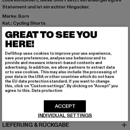
Look kombiniert, diese Short setzt ein unaufgeregtes
Statement und ist ein echter Hingucker.
Marke: Born
Kat.: Cycling Shorts
Farbe: pink
GREAT TO SEE YOU
Hersteller Farbe: pink
HERE!
Materialzusammensetzung: 87% Polyimid, 13% Elasthan
Art.Nr: PD00007796-00185
DefShop uses cookies to improve your use experience,
save your preferences, analyse use behaviour and to
provide and measure interest-based contents and
Hersteller: Urban Styles Agency GmbH & Co. KG |
advertising. In addition, we allow partners to extract data
agentur@urbanstylesagency.com
or to use cookies. This may also include the processing of
your data in the USA or other countries which do not have
Schanzenstraße 41 | 51063 Köln | DE
the EU data protection standard. If you want to change
this, click on "Custom settings". By clicking on "Accept" you
agree to this.
Data protection
GRÖSSE & PASSFORM
ACCEPT
PFLEGEHINWEISE
INDIVIDUAL SETTINGS
LIEFERUNG & RÜCKGABE