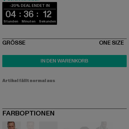
-20% DEAL ENDET IN
04
36
12
Stunden
Minuten
Sekunden
SIZE
GRÖSSE
ONE SIZE
IN DEN WARENKORB
Artikel fällt normal aus
FARBOPTIONEN