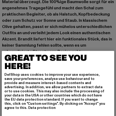
Material überzeugt. Die 100%ige Baumwolle sorgt für ein
angenehmes Tragegefühl und macht den Schal zum
praktischen Begleiter, ob als Halstuch, Kopfbedeckung
oder zum Schutz vor Sonne und Staub. In klassischem
Olive gehalten, passt er sich mühelos unterschiedlichen
Outfits an und verleiht jedem Look einen authentischen
Akzent. Brandit liefert hier ein funktionales Stück, das in
keiner Sammlung fehlen sollte, wenn es um
unkomplizierte Streetwear-Basics geht.
GREAT TO SEE YOU
Maße: 110cm x 110cm
HERE!
Anlass: Alltag, Bequem
Marke: Brandit
DefShop uses cookies to improve your use experience,
save your preferences, analyse use behaviour and to
Kat.: Accessoires
provide and measure interest-based contents and
Farbe: olive
advertising. In addition, we allow partners to extract data
or to use cookies. This may also include the processing of
Hersteller Farbe: olive/black
your data in the USA or other countries which do not have
Materialzusammensetzung: 100% Baumwolle
the EU data protection standard. If you want to change
this, click on "Custom settings". By clicking on "Accept" you
Art.Nr: BD7009-00868
agree to this.
Data protection