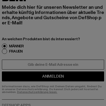
Melde dich hier für unseren Newsletter an und
erhalte künftig Informationen über aktuelle Tre
nds, Angebote und Gutscheine von DefShop p
er E-Mail!
An welchen Produkten bist du interessiert?
MÄNNER
FRAUEN
E-MAIL
ANMELDEN
Informationen dazu, wie DefShop mit Deinen Daten umgeht, findest Du
in unserer Datenschutzerklärung. Du kannst Dich jederzeit kostenfei
abmelden.
Datenschutzerklärung lesen.