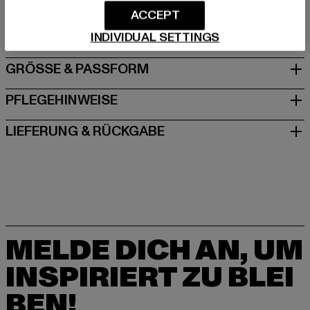
Hersteller: Brandit Textil GmbH |
info@brandit-wear.com
ACCEPT
Spichernstraße 6a | 50672 Köln | DE
INDIVIDUAL SETTINGS
GRÖSSE & PASSFORM
PFLEGEHINWEISE
LIEFERUNG & RÜCKGABE
MELDE DICH AN, UM
INSPIRIERT ZU BLEI
BEN!