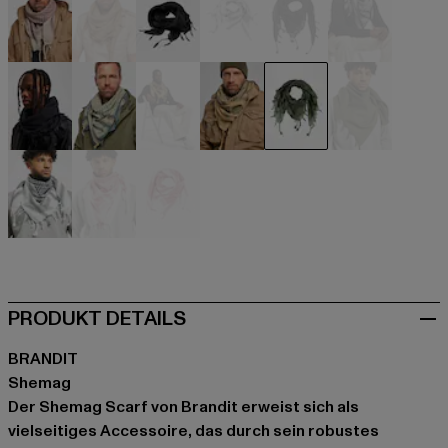
beige
beige
schwarz
schwarz
schwarz
schwarz
blau
grün
khaki
khaki
olive
olive
olive
rot
weiß
PRODUKT DETAILS
BRANDIT
Shemag
Der Shemag Scarf von Brandit erweist sich als
vielseitiges Accessoire, das durch sein robustes