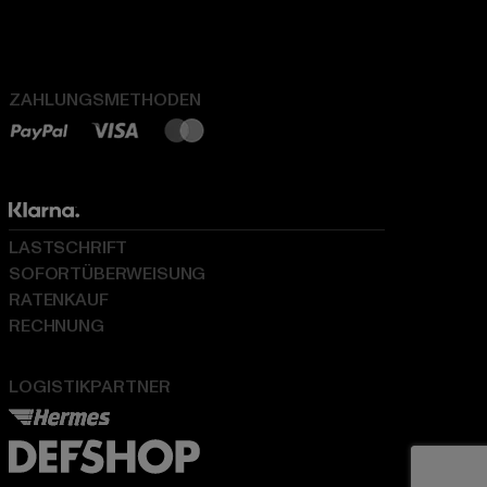
ZAHLUNGSMETHODEN
LASTSCHRIFT
SOFORTÜBERWEISUNG
RATENKAUF
RECHNUNG
LOGISTIKPARTNER