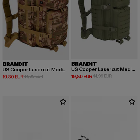
BRANDIT
BRANDIT
US Cooper Lasercut Medium
US Cooper Lasercut Medium Backpack
Derzeitiger Preis: 19,80 EUR
Aktionspreis: 
19,80 EUR
44,99 EUR
Derzeitiger Preis: 19,80 EUR
Aktionspreis: 44,99 EUR
19,80 EUR
44,99 EUR