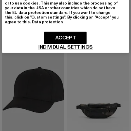
or to use cookies. This may also include the processing of
BRANDIT
your data in the USA or other countries which do not have
the EU data protection standard. If you want to change
Sunscreen
BRANDIT
this, click on "Custom settings". By clicking on "Accept" you
Derzeitiger Preis: 13,99 EUR
Aktionspreis: 
13,99 EUR
19,99 EUR
Four
agree to this.
Data protection
Derzeitiger Preis: 15,99 EUR
15,99 EUR
ACCEPT
INDIVIDUAL SETTINGS