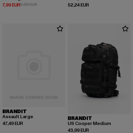
Derzeitiger Preis: 7,99 EUR
Aktionspreis: 9,99 EUR
Derzeitiger Preis: 52,24 EUR
7,99 EUR
9,99 EUR
52,24 EUR
BRANDIT
Assault Large
BRANDIT
Derzeitiger Preis: 47,49 EUR
US Cooper Medium
47,49 EUR
Derzeitiger Preis: 43,99 EUR
43,99 EUR