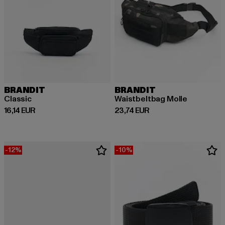
BRANDIT
BRANDIT
Classic
Waistbeltbag Molle
Derzeitiger Preis: 16,14 EUR
Derzeitiger Preis: 23,74 EUR
16,14 EUR
23,74 EUR
-12%
-10%