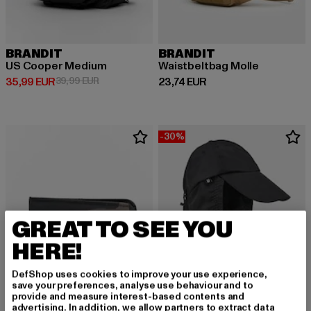
BRANDIT
BRANDIT
US Cooper Medium
Waistbeltbag Molle
Derzeitiger Preis: 35,99 EUR
Aktionspreis: 39,99 EUR
Derzeitiger Preis: 23,74 EUR
35,99 EUR
39,99 EUR
23,74 EUR
-30%
GREAT TO SEE YOU
HERE!
DefShop uses cookies to improve your use experience,
save your preferences, analyse use behaviour and to
provide and measure interest-based contents and
advertising. In addition, we allow partners to extract data