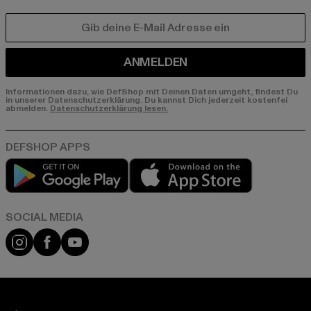
E-MAIL
ANMELDEN
Informationen dazu, wie DefShop mit Deinen Daten umgeht, findest Du
in unserer Datenschutzerklärung. Du kannst Dich jederzeit kostenfei
abmelden.
Datenschutzerklärung lesen.
Play market
App store
Instagram
Facebook
YouTube