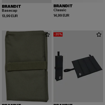
BRANDIT
BRANDIT
Classic
Basecap
Derzeitiger Preis: 14,99 EUR
14,99 EUR
Derzeitiger Preis: 13,99 EUR
13,99 EUR
-20%