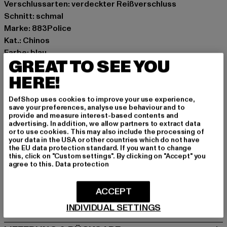
Verschlussarten: verdeckter Reißverschluss
Schnitt: schmal
Marke: 883Police
Kat.: Chinos
Farbe: blau
GREAT TO SEE YOU
Hersteller Farbe: navy
Materialzusammensetzung: 98% Baumwolle, 2%
HERE!
Elasthan
DefShop uses cookies to improve your use experience,
Art.Nr: 0008179-00155
save your preferences, analyse use behaviour and to
provide and measure interest-based contents and
advertising. In addition, we allow partners to extract data
Hersteller: Zabou House |
Krishna@zabou.co.uk
or to use cookies. This may also include the processing of
Shelley Road, Ashton-on-Ribble | PR2 2ZH Lancashire |
your data in the USA or other countries which do not have
the EU data protection standard. If you want to change
GB
this, click on "Custom settings". By clicking on "Accept" you
agree to this.
Data protection
GRÖSSE & PASSFORM
ACCEPT
PFLEGEHINWEISE
INDIVIDUAL SETTINGS