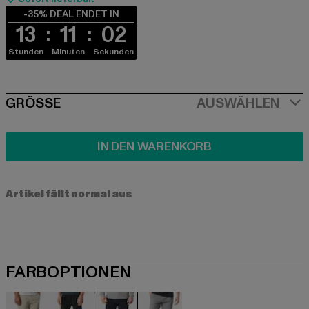
-35% DEAL ENDET IN
13
11
02
Stunden
Minuten
Sekunden
SIZE
GRÖSSE
AUSWÄHLEN
IN DEN WARENKORB
Artikel fällt normal aus
FARBOPTIONEN