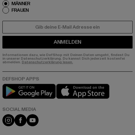
MÄNNER
FRAUEN
E-MAIL
ANMELDEN
Informationen dazu, wie DefShop mit Deinen Daten umgeht, findest Du
in unserer Datenschutzerklärung. Du kannst Dich jederzeit kostenfei
abmelden.
Datenschutzerklärung lesen.
Play market
App store
Instagram
Facebook
YouTube