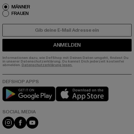
MÄNNER
FRAUEN
E-MAIL
ANMELDEN
Informationen dazu, wie DefShop mit Deinen Daten umgeht, findest Du
in unserer Datenschutzerklärung. Du kannst Dich jederzeit kostenfei
abmelden.
Datenschutzerklärung lesen.
Play market
App store
Instagram
Facebook
YouTube