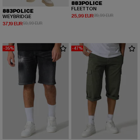
883POLICE
FLEETTON
883POLICE
Derzeitiger Preis: 25,99 EUR
Aktionspreis:
25,99 EUR
39,99 EUR
WEYBRIDGE
Derzeitiger Preis: 37,19 EUR
Aktionspreis: 59,99 EUR
37,19 EUR
59,99 EUR
-35%
-47%