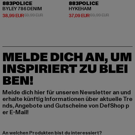
883POLICE
883POLICE
BYLEY 786 DENIM
HYKEHAM
Derzeitiger Preis: 38,99 EUR
Aktionspreis: 59,99 EUR
Derzeitiger Preis: 37,09 EUR
Aktionspreis:
38,99 EUR
59,99 EUR
37,09 EUR
69,99 EUR
MELDE DICH AN, UM
INSPIRIERT ZU BLEI
BEN!
Melde dich hier für unseren Newsletter an und
erhalte künftig Informationen über aktuelle Tre
nds, Angebote und Gutscheine von DefShop p
er E-Mail!
An welchen Produkten bist du interessiert?