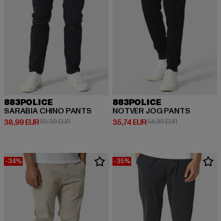
883POLICE
883POLICE
SARABIA CHINO PANTS
NOTVER JOG PANTS
Derzeitiger Preis: 38,99 EUR
Aktionspreis: 59,99 EUR
Derzeitiger Preis: 35,74 EUR
Aktionspreis: 
38,99 EUR
59,99 EUR
35,74 EUR
54,99 EUR
-34%
-35%