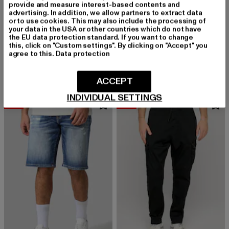
provide and measure interest-based contents and
advertising. In addition, we allow partners to extract data
or to use cookies. This may also include the processing of
your data in the USA or other countries which do not have
the EU data protection standard. If you want to change
883POLICE
883POLICE
this, click on "Custom settings". By clicking on "Accept" you
NEWTON CARGO PANTS
NEWTON CARGO PANTS
agree to this.
Data protection
Derzeitiger Preis: 49,59 EUR
Aktionspreis: 79,99 EUR
Derzeitiger Preis: 49,59 EUR
Aktionspreis:
49,59 EUR
79,99 EUR
49,59 EUR
79,99 EUR
ACCEPT
INDIVIDUAL SETTINGS
-35%
-40%