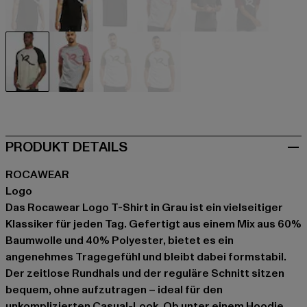
schwarz
schwarz
schwarz
grau
grau
grau
grau
grau
olive
weiß
PRODUKT DETAILS
ROCAWEAR
Logo
Das Rocawear Logo T-Shirt in Grau ist ein vielseitiger
Klassiker für jeden Tag. Gefertigt aus einem Mix aus 60%
Baumwolle und 40% Polyester, bietet es ein
angenehmes Tragegefühl und bleibt dabei formstabil.
Der zeitlose Rundhals und der reguläre Schnitt sitzen
bequem, ohne aufzutragen – ideal für den
unkomplizierten Casual-Look. Ob unter einem Hoodie