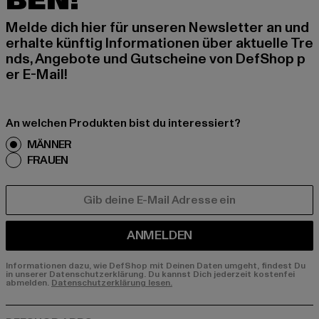
BEN!
Melde dich hier für unseren Newsletter an und
erhalte künftig Informationen über aktuelle Tre
nds, Angebote und Gutscheine von DefShop p
er E-Mail!
An welchen Produkten bist du interessiert?
MÄNNER
FRAUEN
E-MAIL
ANMELDEN
Informationen dazu, wie DefShop mit Deinen Daten umgeht, findest Du
in unserer Datenschutzerklärung. Du kannst Dich jederzeit kostenfei
abmelden.
Datenschutzerklärung lesen.