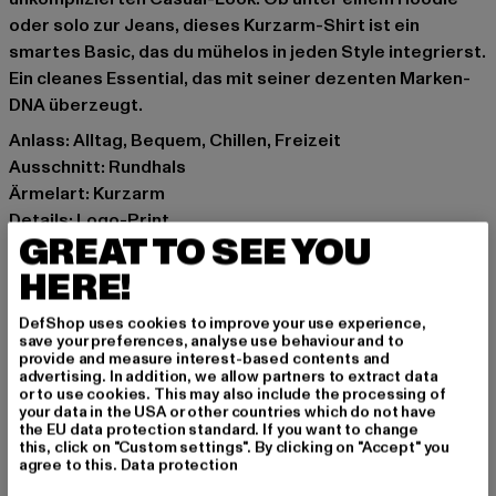
oder solo zur Jeans, dieses Kurzarm-Shirt ist ein
smartes Basic, das du mühelos in jeden Style integrierst.
Ein cleanes Essential, das mit seiner dezenten Marken-
DNA überzeugt.
Anlass: Alltag, Bequem, Chillen, Freizeit
Ausschnitt: Rundhals
Ärmelart: Kurzarm
Details: Logo-Print
GREAT TO SEE YOU
Schnitt: Regulär
Marke: Rocawear
HERE!
Kat.: T-Shirts
DefShop uses cookies to improve your use experience,
Farbe: grau
save your preferences, analyse use behaviour and to
Hersteller Farbe: grey melange/black
provide and measure interest-based contents and
advertising. In addition, we allow partners to extract data
Materialzusammensetzung: 60% Baumwolle, 40%
or to use cookies. This may also include the processing of
Polyester
your data in the USA or other countries which do not have
the EU data protection standard. If you want to change
Art.Nr: RWTS050-02225
this, click on "Custom settings". By clicking on "Accept" you
agree to this.
Data protection
Hersteller: TB International GmbH |
info@tbint.de