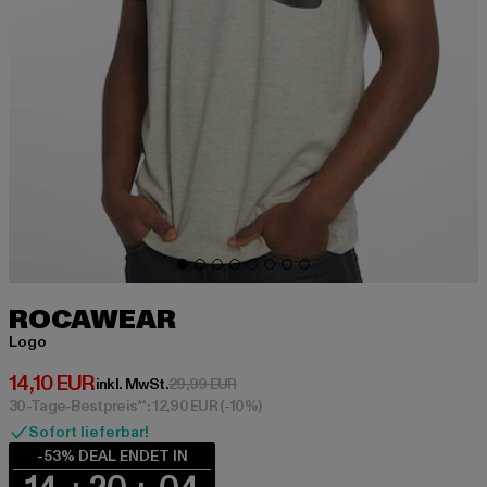
ROCAWEAR
Logo
Derzeitiger Preis: 14,10 EUR
14,10 EUR
Aktionspreis: 29,99 EUR
inkl. MwSt.
29,99 EUR
30-Tage-Bestpreis**: 12,90 EUR
(-10%)
Sofort lieferbar!
-53% DEAL ENDET IN