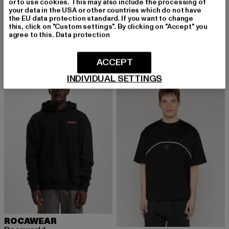
or to use cookies. This may also include the processing of
your data in the USA or other countries which do not have
ROCAWEAR
ROCAWEAR
the EU data protection standard. If you want to change
BLUEPRINT
BALLER
this, click on "Custom settings". By clicking on "Accept" you
agree to this.
Data protection
Derzeitiger Preis: 55,99 EUR
Aktionspreis: 79,99 EUR
Derzeitiger Preis: 40,14 EUR
Aktionspreis: 
55,99 EUR
79,99 EUR
40,14 EUR
54,99 EUR
ACCEPT
INDIVIDUAL SETTINGS
-50%
-23%
ROCAWEAR