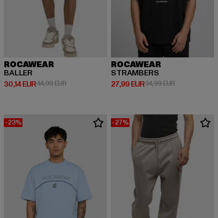
ROCAWEAR
ROCAWEAR
BALLER
STRAMBERS
Derzeitiger Preis: 30,14 EUR
Aktionspreis: 44,99 EUR
Derzeitiger Preis: 27,99 EUR
Aktionspreis: 
30,14 EUR
44,99 EUR
27,99 EUR
34,99 EUR
-23%
-27%