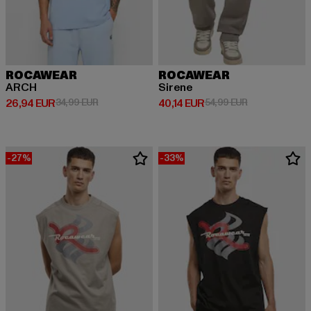
ROCAWEAR
ROCAWEAR
ARCH
Sirene
Derzeitiger Preis: 26,94 EUR
Aktionspreis: 34,99 EUR
Derzeitiger Preis: 40,14 EUR
Aktionspreis: 
26,94 EUR
34,99 EUR
40,14 EUR
54,99 EUR
-27%
-33%