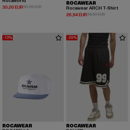
Rocaworld
ROCAWEAR
Derzeitiger Preis: 30,00 EUR
Aktionspreis: 59,99 EUR
30,00 EUR
59,99 EUR
Rocawear ARCH T-Shirt
Derzeitiger Preis: 26,94 EUR
Aktionspreis:
26,94 EUR
34,99 EUR
-13%
-29%
ROCAWEAR
ROCAWEAR