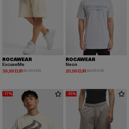
ROCAWEAR
ROCAWEAR
ExcuseMe
Neon
Derzeitiger Preis: 39,99 EUR
Aktionspreis: 49,99 EUR
Derzeitiger Preis: 20,99 EUR
Aktionspreis:
39,99 EUR
49,99 EUR
20,99 EUR
34,99 EUR
-17%
-35%