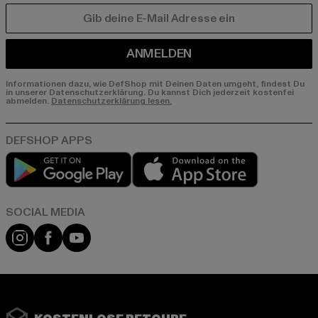
E-MAIL
ANMELDEN
Informationen dazu, wie DefShop mit Deinen Daten umgeht, findest Du
in unserer Datenschutzerklärung. Du kannst Dich jederzeit kostenfei
abmelden.
Datenschutzerklärung lesen.
Play market
App store
Instagram
Facebook
YouTube