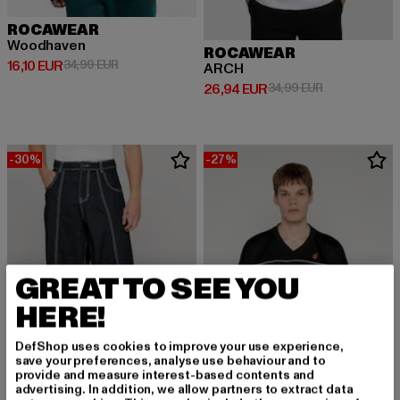
ROCAWEAR
Woodhaven
ROCAWEAR
Derzeitiger Preis: 16,10 EUR
Aktionspreis: 34,99 EUR
16,10 EUR
34,99 EUR
ARCH
Derzeitiger Preis: 26,94 EUR
Aktionspreis:
26,94 EUR
34,99 EUR
-30%
-27%
GREAT TO SEE YOU
HERE!
DefShop uses cookies to improve your use experience,
save your preferences, analyse use behaviour and to
provide and measure interest-based contents and
advertising. In addition, we allow partners to extract data