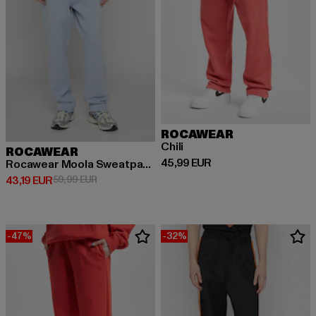
ROCAWEAR
Chili
ROCAWEAR
Derzeitiger Preis: 45,99 EUR
45,99 EUR
Rocawear Moola Sweatpants
Derzeitiger Preis: 43,19 EUR
Aktionspreis: 59,99 EUR
43,19 EUR
59,99 EUR
-47%
-32%