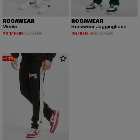
ROCAWEAR
ROCAWEAR
Moola
Rocawear Jogginghose
Derzeitiger Preis: 38,17 EUR
Aktionspreis: 45,99 EUR
Derzeitiger Preis: 26,99 EUR
Aktionspreis:
38,17 EUR
45,99 EUR
26,99 EUR
49,99 EUR
-44%