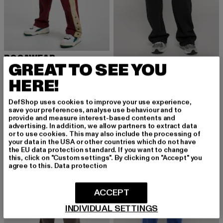
ROCAWEAR
GREAT TO SEE YOU
Kansas
ROCAWEAR
Derzeitiger Preis: 34,99 EUR
Aktionspreis: 49,99 EUR
34,99 EUR
49,99 EUR
Paris
HERE!
Derzeitiger Preis: 40,99 EUR
Aktionspreis:
40,99 EUR
49,99 EUR
DefShop uses cookies to improve your use experience,
save your preferences, analyse use behaviour and to
provide and measure interest-based contents and
advertising. In addition, we allow partners to extract data
-26%
-32%
or to use cookies. This may also include the processing of
your data in the USA or other countries which do not have
the EU data protection standard. If you want to change
this, click on "Custom settings". By clicking on "Accept" you
agree to this.
Data protection
ACCEPT
INDIVIDUAL SETTINGS