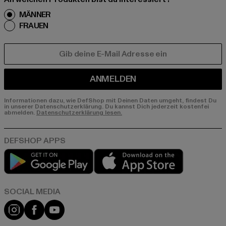
MÄNNER
FRAUEN
E-MAIL
ANMELDEN
Informationen dazu, wie DefShop mit Deinen Daten umgeht, findest Du
in unserer Datenschutzerklärung. Du kannst Dich jederzeit kostenfei
abmelden.
Datenschutzerklärung lesen.
Play market
App store
Instagram
Facebook
YouTube