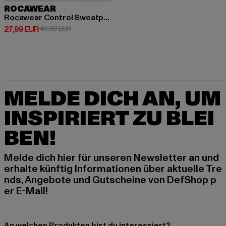
ROCAWEAR
Rocawear Control Sweatpant
Derzeitiger Preis: 27,99 EUR
Aktionspreis: 49,99 EUR
27,99 EUR
49,99 EUR
MELDE DICH AN, UM
INSPIRIERT ZU BLEI
BEN!
Melde dich hier für unseren Newsletter an und
erhalte künftig Informationen über aktuelle Tre
nds, Angebote und Gutscheine von DefShop p
er E-Mail!
An welchen Produkten bist du interessiert?