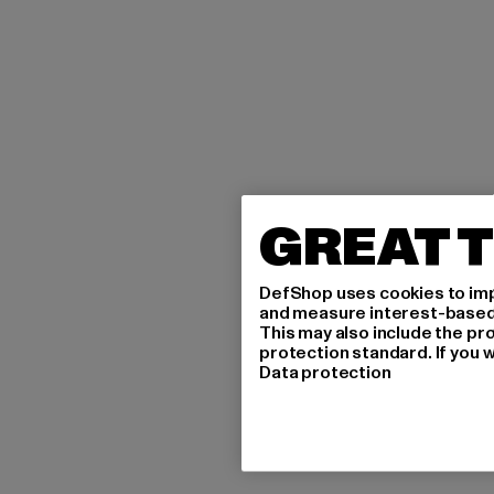
GREAT T
DefShop uses cookies to imp
and measure interest-based c
This may also include the pr
protection standard. If you w
Data protection