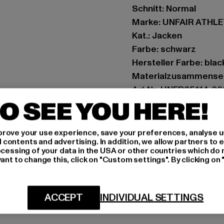
Schnitt: Normal
Marke: UNFAIR ATHL
Kat.: Jacken
Farbe: schwarz
Hersteller Farbe: blac
Materialzusammenset
Art.Nr: UNFR25114-0
O SEE YOU HERE!
Hersteller: UTEX Gmb
Tulbeckstraße 32 | 8
rove your use experience, save your preferences, analyse u
ontents and advertising. In addition, we allow partners to e
ocessing of your data in the USA or other countries which do 
ant to change this, click on "Custom settings". By clicking on 
GRÖSSE 
PFLEGEHINWE
ACCEPT
INDIVIDUAL SETTINGS
LIEFERUNG &