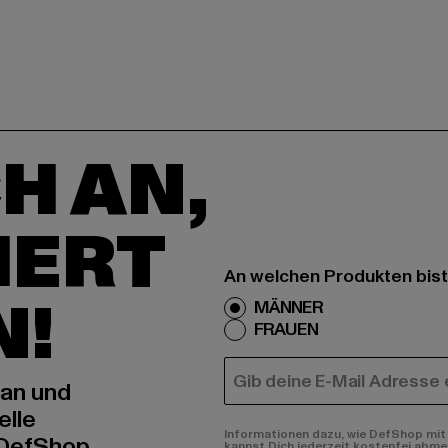
H AN,
IERT
An welchen Produkten bist
N!
MÄNNER
FRAUEN
E-MAIL
 an und
elle
Informationen dazu, wie DefShop mit 
 DefShop
kannst Dich jederzeit kostenfei abme