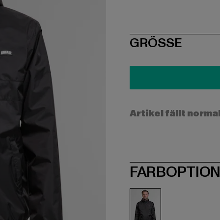
SIZE
GRÖSSE
Artikel fällt norma
FARBOPTIO