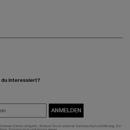
 du interessiert?
ANMELDEN
Deinen Daten umgeht, findest Du in unserer Datenschutzerklärung. Du
lden.
Datenschutzerklärung lesen.