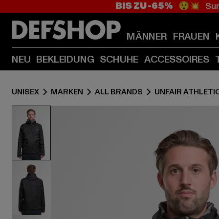
BIS ZU -65%
😲💥 Sum
MÄNNER
FRAUEN
NEU
BEKLEIDUNG
SCHUHE
ACCESSOIRES
UNISEX
MARKEN
ALL BRANDS
UNFAIR ATHLETI