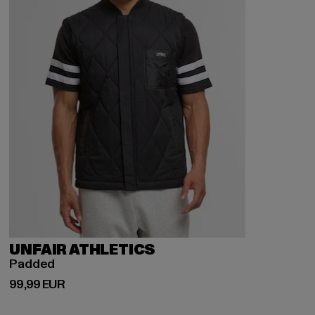
UNFAIR ATHLETICS
Padded
Derzeitiger Preis: 99,99 EUR
99,99 EUR