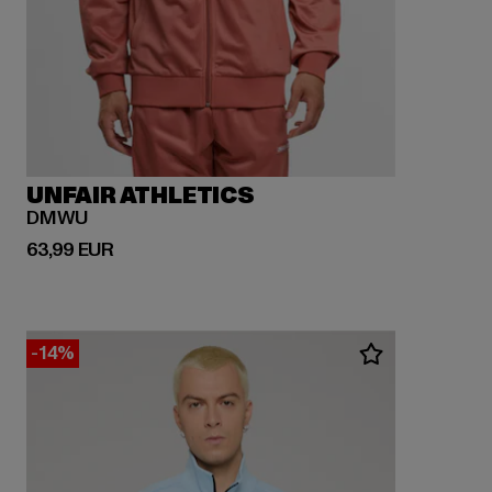
UNFAIR ATHLETICS
DMWU
Derzeitiger Preis: 63,99 EUR
63,99 EUR
-14%