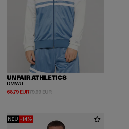
UNFAIR ATHLETICS
DMWU
Derzeitiger Preis: 68,79 EUR
Aktionspreis: 79,99 EUR
68,79 EUR
79,99 EUR
NEU
-14%