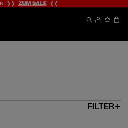
ION ❯❯
ZUM SALE
❮❮
FILTER