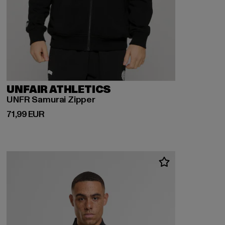
UNFAIR ATHLETICS
UNFR Samurai Zipper
Derzeitiger Preis: 71,99 EUR
71,99 EUR