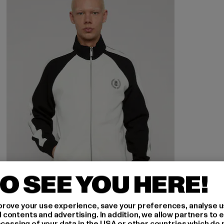
O SEE YOU HERE!
rove your use experience, save your preferences, analyse u
ontents and advertising. In addition, we allow partners to e
ocessing of your data in the USA or other countries which do 