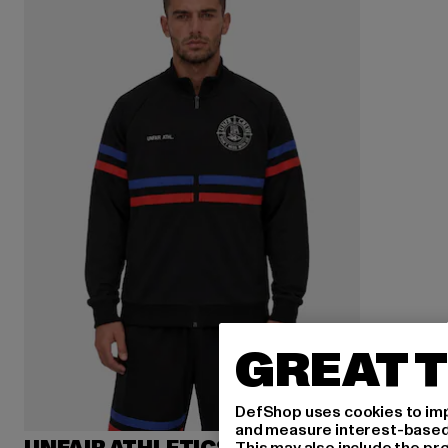
GREAT T
DefShop uses cookies to imp
and measure interest-based c
This may also include the pr