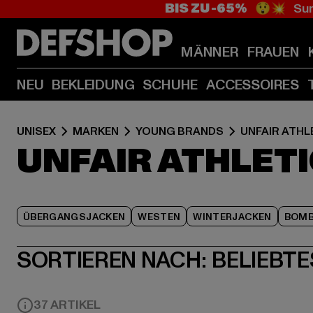
BIS ZU -65%
😲💥 Sum
MÄNNER
FRAUEN
NEU
BEKLEIDUNG
SCHUHE
ACCESSOIRES
UNISEX
MARKEN
YOUNG BRANDS
UNFAIR ATHL
UNFAIR ATHLET
ÜBERGANGSJACKEN
WESTEN
WINTERJACKEN
BOMB
SORTIEREN NACH:
BELIEBTE
37 ARTIKEL