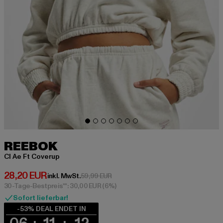
REEBOK
Cl Ae Ft Coverup
Derzeitiger Preis: 28,20 EUR
28,20 EUR
Aktionspreis: 59,99 EUR
inkl. MwSt.
59,99 EUR
30-Tage-Bestpreis**: 30,00 EUR
(6%)
Sofort lieferbar!
-53% DEAL ENDET IN