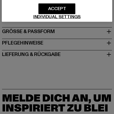
Hersteller: New Guards Group Beta S.R.L |
nggbeta@cert.studiopirola.com
ACCEPT
Via Filippo Turati 12 | 20121 Milano | IT
INDIVIDUAL SETTINGS
GRÖSSE & PASSFORM
PFLEGEHINWEISE
LIEFERUNG & RÜCKGABE
MELDE DICH AN, UM
INSPIRIERT ZU BLEI