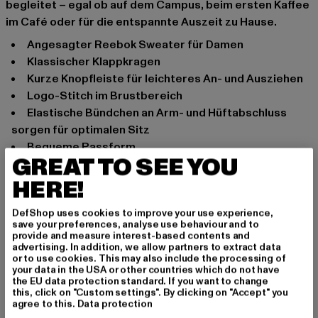
begleitet – egal ob auf dem Campus, beim ersten Kaffee
im Café oder für die entspannte Auszeit zu Hause.
Angesagter Reebok Sweater für Damen
Klassischer Klappkragen
Kurze Knopfleiste für leichteres An- und Ausziehen
Logo-Stitch im Brustbereich
Elastische Bündchen an Arm- und Hüftabschluss
sorgen für optimalen Sitz
Bequeme Passform
GREAT TO SEE YOU
Anlass: Alltag, Bequem, Freizeit, Lässig, Basic
HERE!
Ausschnitt: Klappkragen
Marke: Reebok
DefShop uses cookies to improve your use experience,
Kat.: Sweaters
save your preferences, analyse use behaviour and to
provide and measure interest-based contents and
Farbe: weiß
advertising. In addition, we allow partners to extract data
Hersteller Farbe: cloud white melange
or to use cookies. This may also include the processing of
your data in the USA or other countries which do not have
Materialzusammensetzung: 100% Baumwolle
the EU data protection standard. If you want to change
Art.Nr: HH9737-05035
this, click on "Custom settings". By clicking on "Accept" you
agree to this.
Data protection