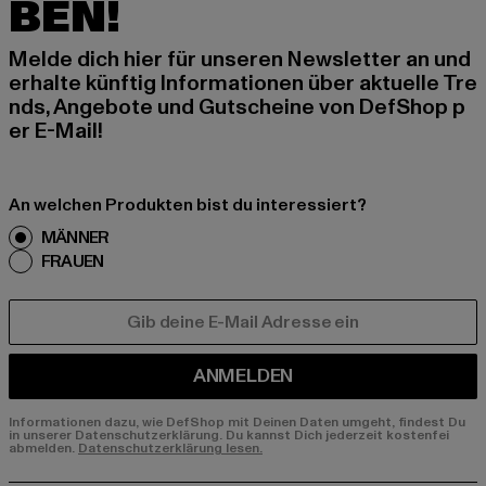
BEN!
Melde dich hier für unseren Newsletter an und
erhalte künftig Informationen über aktuelle Tre
nds, Angebote und Gutscheine von DefShop p
er E-Mail!
An welchen Produkten bist du interessiert?
MÄNNER
FRAUEN
E-MAIL
ANMELDEN
Informationen dazu, wie DefShop mit Deinen Daten umgeht, findest Du
in unserer Datenschutzerklärung. Du kannst Dich jederzeit kostenfei
abmelden.
Datenschutzerklärung lesen.