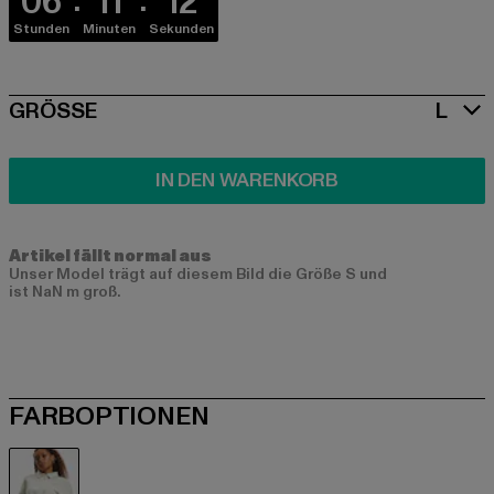
06
11
11
Stunden
Minuten
Sekunden
SIZE
GRÖSSE
L
IN DEN WARENKORB
Artikel fällt normal aus
Unser Model trägt auf diesem Bild die Größe S und
ist NaN m groß.
FARBOPTIONEN