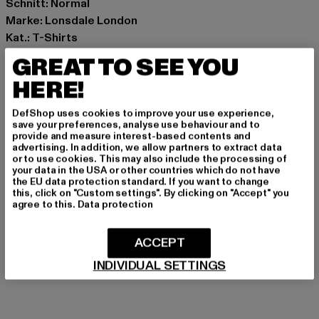
Schnitt: Normal
Marke: Lonsdale London
Kat.: T-Shirts
Farbe: rot
GREAT TO SEE YOU
Hersteller Farbe: oxblood/ecru/navy
HERE!
Materialzusammensetzung: 100% Baumwolle
Art.Nr: 117672-24490
DefShop uses cookies to improve your use experience,
save your preferences, analyse use behaviour and to
provide and measure interest-based contents and
Hersteller: Punch GmbH |
info@punch-gmbh.de
advertising. In addition, we allow partners to extract data
Im Taubental 15a | 41468 Neuss | DE
or to use cookies. This may also include the processing of
your data in the USA or other countries which do not have
the EU data protection standard. If you want to change
this, click on "Custom settings". By clicking on "Accept" you
GRÖSSE & PASSFORM
agree to this.
Data protection
PFLEGEHINWEISE
ACCEPT
INDIVIDUAL SETTINGS
LIEFERUNG & RÜCKGABE