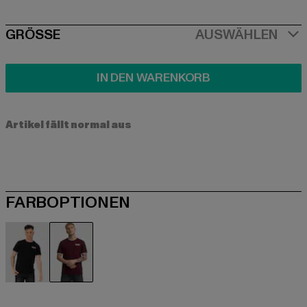
SIZE
GRÖSSE
AUSWÄHLEN
IN DEN WARENKORB
Artikel fällt normal aus
FARBOPTIONEN
schwarz
rot