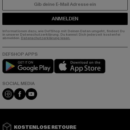
E-MAIL
ANMELDEN
Informationen dazu, wie DefShop mit Deinen Daten umgeht, findest Du
in unserer Datenschutzerklärung. Du kannst Dich jederzeit kostenfei
abmelden.
Datenschutzerklärung lesen.
Play market
App store
Instagram
Facebook
YouTube
KOSTENLOSE RETOURE