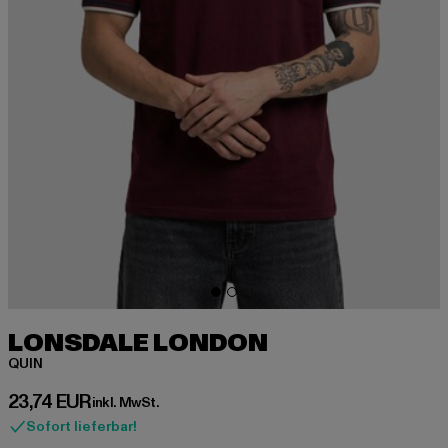
LONSDALE LONDON
QUIN
Derzeitiger Preis: 23,74 EUR
23,74 EUR
inkl. MwSt.
Sofort lieferbar!