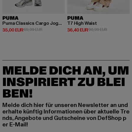
PUMA
PUMA
Puma Classics Cargo Jogginghosen
T7 High Waist
Derzeitiger Preis: 35,00 EUR
Aktionspreis: 69,99 EUR
Derzeitiger Preis: 36,40 EUR
Aktionspreis:
35,00 EUR
69,99 EUR
36,40 EUR
90,99 EUR
MELDE DICH AN, UM
INSPIRIERT ZU BLEI
BEN!
Melde dich hier für unseren Newsletter an und
erhalte künftig Informationen über aktuelle Tre
nds, Angebote und Gutscheine von DefShop p
er E-Mail!