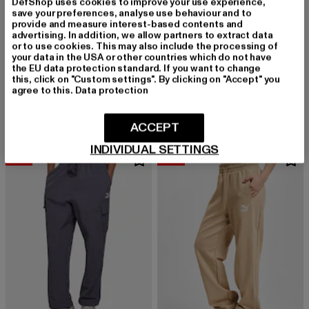
DefShop uses cookies to improve your use experience,
save your preferences, analyse use behaviour and to
provide and measure interest-based contents and
advertising. In addition, we allow partners to extract data
or to use cookies. This may also include the processing of
your data in the USA or other countries which do not have
the EU data protection standard. If you want to change
PUMA
PUMA
this, click on "Custom settings". By clicking on "Accept" you
T7 Straight
T7 Relaxed
agree to this.
Data protection
Derzeitiger Preis: 34,30 EUR
Aktionspreis: 69,99 EUR
Derzeitiger Preis: 36,00 EUR
Aktionspreis:
34,30 EUR
69,99 EUR
36,00 EUR
79,99 EUR
ACCEPT
INDIVIDUAL SETTINGS
-50%
-60%