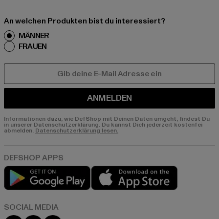
An welchen Produkten bist du interessiert?
MÄNNER
FRAUEN
E-MAIL
ANMELDEN
Informationen dazu, wie DefShop mit Deinen Daten umgeht, findest Du
in unserer Datenschutzerklärung. Du kannst Dich jederzeit kostenfei
abmelden.
Datenschutzerklärung lesen.
Play market
App store